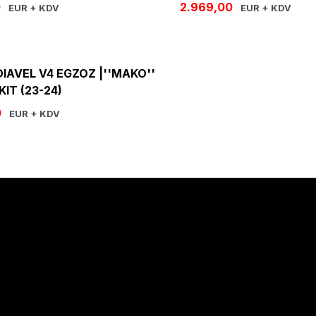
0
2.969,00
EUR + KDV
EUR + KDV
DIAVEL V4 EGZOZ |''MAKO''
KIT (23-24)
0
EUR + KDV
Hakkımızda
Hakkımızda
İletişim