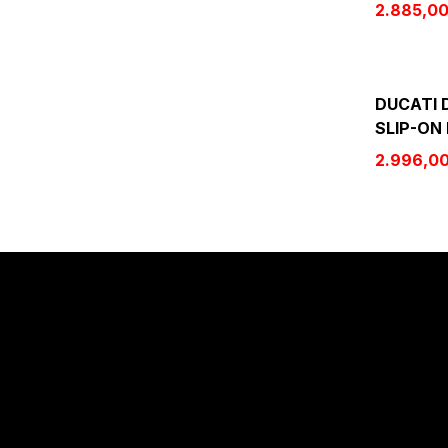
2.885,0
DUCATI 
SLIP-ON 
2.996,0
Sözleşmeler
Alışveriş
Mesafeli Satış Sözleşmesi
Kargo Takibi
Gizlilik Politikası
Hesabım