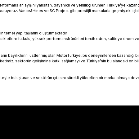
rformans anlayışını yansıtan, dayanıklı ve yenilikçi ürünleri Türkiye’ye kaza
 kuruyoruz. Vance&Hines ve SC Project gibi prestijli markalarla geçmişteki işb
in temel yapı taşlarını oluşturmaktadır.
sikletlere tutkulu, yüksek performanslı ürünleri tercih eden, kaliteye önem v
arın bayiliklerini üstlenmiş olan MotorTurkiye, bu deneyimlerden kazandığı b
timiz, sektörün gelişimine katkı sağlamayı ve Türkiye’nin bu alandaki en bil
liteyle buluşturan ve sektörün çıtasını sürekli yükselten bir marka olmaya de