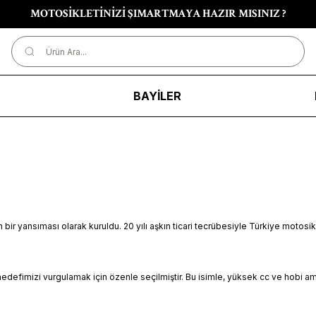
MOTOSİKLETİNİZİ ŞIMARTMAYA HAZIR MISINIZ ?
R
BAYİLER
bir yansıması olarak kuruldu. 20 yılı aşkın ticari tecrübesiyle Türkiye motosi
 hedefimizi vurgulamak için özenle seçilmiştir. Bu isimle, yüksek cc ve hobi