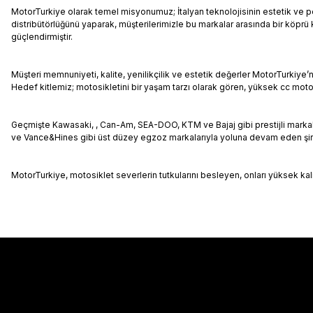
MotorTurkiye olarak temel misyonumuz; İtalyan teknolojisinin estetik ve pe
distribütörlüğünü yaparak, müşterilerimizle bu markalar arasında bir köprü
güçlendirmiştir.
Müşteri memnuniyeti, kalite, yenilikçilik ve estetik değerler MotorTurkiye’n
Hedef kitlemiz; motosikletini bir yaşam tarzı olarak gören, yüksek cc moto
Geçmişte Kawasaki, , Can-Am, SEA-DOO, KTM ve Bajaj gibi prestijli markal
ve Vance&Hines gibi üst düzey egzoz markalarıyla yoluna devam eden şirke
MotorTurkiye, motosiklet severlerin tutkularını besleyen, onları yüksek ka