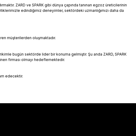
ndırmaktır. ZARD ve SPARK gibi dünya çapında tanınan egzoz üreticilerinin
irliklerimizle edindiğimiz deneyimler, sektördeki uzmanlığımızı daha da
eren müşterilerden oluşmaktadır.
irikimle bugün sektörde lider bir konuma gelmiştir. Şu anda ZARD, SPARK
inen firması olmayı hedeflemektedir.
vam edecektir.