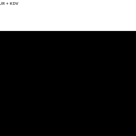
UR + KDV
Hakkımızda
Hakkımızda
İletişim