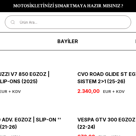
MOTOSİKLETİNİZİ ŞIMARTMAYA HAZIR MISINIZ ?
R
BAYİLER
ZZI V7 850 EGZOZ |
CVO ROAD GLIDE ST EG
SLIP-ONS (2025)
SISTEM 2>1 (25-26)
2.340,00
EUR + KDV
EUR + KDV
ADV. EGZOZ | SLIP-ON ''
VESPA GTV 300 EGZOZ 
(21-26)
(22-24)