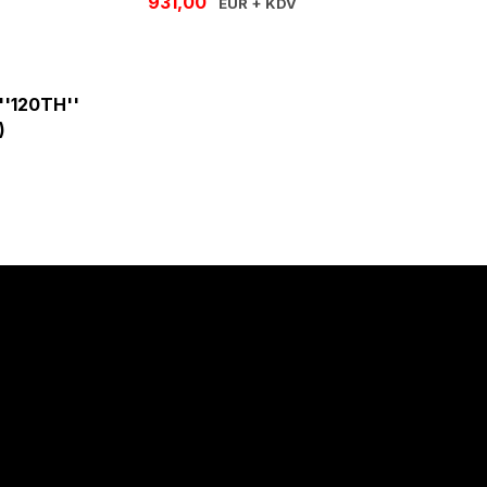
931,00
EUR + KDV
'120TH''
)