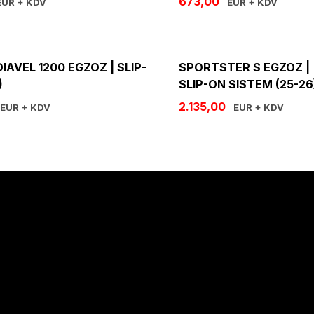
673,00
UR + KDV
EUR + KDV
IAVEL 1200 EGZOZ | SLIP-
SPORTSTER S EGZOZ | '
)
SLIP-ON SISTEM (25-26
2.135,00
EUR + KDV
EUR + KDV
Hakkımızda
Hakkımızda
İletişim