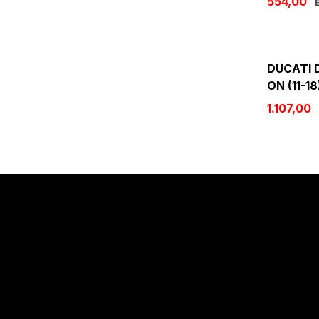
554,00
E
DUCATI D
ON (11-18
1.107,00
Sözleşmeler
Alışveriş
Mesafeli Satış Sözleşmesi
Kargo Takibi
Gizlilik Politikası
Hesabım