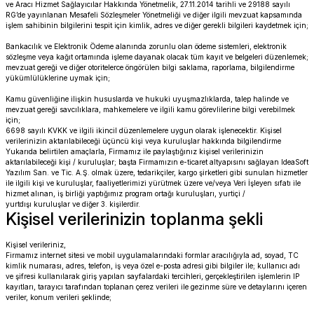
ve Aracı Hizmet Sağlayıcılar Hakkında Yönetmelik, 27.11.2014 tarihli ve 29188 sayılı
PANIGALE V4
ROAD GLIDE LIMITED
STREET TWIN
RG’de yayınlanan Mesafeli Sözleşmeler Yönetmeliği ve diğer ilgili mevzuat kapsamında
işlem sahibinin bilgilerini tespit için kimlik, adres ve diğer gerekli bilgileri kaydetmek için;
XDIAVEL
ROAD GLIDE SPECIAL
THRUXTON 900
Bankacılık ve Elektronik Ödeme alanında zorunlu olan ödeme sistemleri, elektronik
sözleşme veya kağıt ortamında işleme dayanak olacak tüm kayıt ve belgeleri düzenlemek;
mevzuat gereği ve diğer otoritelerce öngörülen bilgi saklama, raporlama, bilgilendirme
yükümlülüklerine uymak için;
ROAD GLIDE ST
THRUXTON R/ RS
Kamu güvenliğine ilişkin hususlarda ve hukuki uyuşmazlıklarda, talep halinde ve
mevzuat gereği savcılıklara, mahkemelere ve ilgili kamu görevlilerine bilgi verebilmek
ROAD KING SPECIAL
THRUXTON-R 1200
için;
6698 sayılı KVKK ve ilgili ikincil düzenlemelere uygun olarak işlenecektir. Kişisel
verilerinizin aktarılabileceği üçüncü kişi veya kuruluşlar hakkında bilgilendirme
SOFTAIL STANDARD
THUNDERBIRD 1600
Yukarıda belirtilen amaçlarla, Firmamız ile paylaştığınız kişisel verilerinizin
aktarılabileceği kişi / kuruluşlar; başta Firmamızın e-ticaret altyapısını sağlayan IdeaSoft
Yazılım San. ve Tic. A.Ş. olmak üzere, tedarikçiler, kargo şirketleri gibi sunulan hizmetler
SPORT GLIDE
TIGER 1200
ile ilgili kişi ve kuruluşlar, faaliyetlerimizi yürütmek üzere ve/veya Veri İşleyen sıfatı ile
hizmet alınan, iş birliği yaptığımız program ortağı kuruluşları, yurtiçi /
yurtdışı kuruluşlar ve diğer 3. kişilerdir.
Kişisel verilerinizin toplanma şekli
SPORTSTER 883 - 1200
TIGER 900
Kişisel verileriniz,
SPORTSTER S
TIGER SPORT 660
Firmamız internet sitesi ve mobil uygulamalarındaki formlar aracılığıyla ad, soyad, TC
kimlik numarası, adres, telefon, iş veya özel e-posta adresi gibi bilgiler ile; kullanıcı adı
ve şifresi kullanılarak giriş yapılan sayfalardaki tercihleri, gerçekleştirilen işlemlerin IP
STREET BOB
TRIDENT 660
kayıtları, tarayıcı tarafından toplanan çerez verileri ile gezinme süre ve detaylarını içeren
veriler, konum verileri şeklinde;