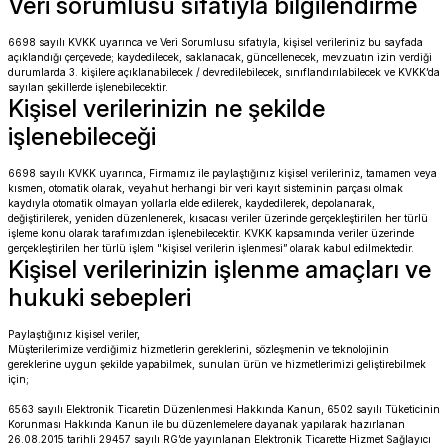
Veri sorumlusu sıfatıyla bilgilendirme
R 1200 GS
HYPERMOTARD
DYNA GİDON
NC-750X/S
1390 SUPER DUKE R
V7 850
HIMALAYAN 410
SCRAMBLER 1200
XSR 900
6698 sayılı KVKK uyarınca ve Veri Sorumlusu sıfatıyla, kişisel verileriniz bu sayfada
açıklandığı çerçevede; kaydedilecek, saklanacak, güncellenecek, mevzuatın izin verdiği
R 1250 GS
MONSTER
FAT BOB 114
TRANSALP-XL
1390 SUPER DUKE GT
V7 II
HIMALAYAN 450
SCRAMBLER 400 X
XSR 900 GP
durumlarda 3. kişilere açıklanabilecek / devredilebilecek, sınıflandırılabilecek ve KVKK’da
sayılan şekillerde işlenebilecektir.
Kişisel verilerinizin ne şekilde
R 1250 RT
MULTISTRADA
FAT BOY 114-117
X-ADV
V7 III
HNTR 350
SCRAMBLER 900
YZF R25
işlenebileceği
R 1300 GS
SCRAMBLER 800
HERITAGE CLASSIC
V9
INTERCEPTOR 650
SPEED 400
YZF R6
6698 sayılı KVKK uyarınca, Firmamız ile paylaştığınız kişisel verileriniz, tamamen veya
kısmen, otomatik olarak, veyahut herhangi bir veri kayıt sisteminin parçası olmak
kaydıyla otomatik olmayan yollarla elde edilerek, kaydedilerek, depolanarak,
değiştirilerek, yeniden düzenlenerek, kısacası veriler üzerinde gerçekleştirilen her türlü
R 1300 GS ADVENTURE
SIXTY 2
LOW RIDER S
V85 TT
METEOR 350
SPEED TRIPLE
YZF R9
işleme konu olarak tarafımızdan işlenebilecektir. KVKK kapsamında veriler üzerinde
gerçekleştirilen her türlü işlem "kişisel verilerin işlenmesi” olarak kabul edilmektedir.
Kişisel verilerinizin işlenme amaçları ve
D
R nine T
SPORT 1000/PAUL SMAR
LOW RIDER ST
V100
SCRAM 411
SPEED TWIN 1200
YZF R1
hukuki sebepleri
S/M 1000RR
STREETFIGHTER V2
NIGHTSTER 975
SHOTGUN 650
SPEED TWIN 900
Paylaştığınız kişisel veriler,
Müşterilerimize verdiğimiz hizmetlerin gereklerini, sözleşmenin ve teknolojinin
gereklerine uygun şekilde yapabilmek, sunulan ürün ve hizmetlerimizi geliştirebilmek
STREETFIGHTER V4
PAN AMERICA 1250
SUPER METEOR 650
STREET SCRAMBLER
için;
6563 sayılı Elektronik Ticaretin Düzenlenmesi Hakkında Kanun, 6502 sayılı Tüketicinin
PANIGALE V2
ROAD GLIDE
STREET TRIPLE
Korunması Hakkında Kanun ile bu düzenlemelere dayanak yapılarak hazırlanan
26.08.2015 tarihli 29457 sayılı RG’de yayınlanan Elektronik Ticarette Hizmet Sağlayıcı