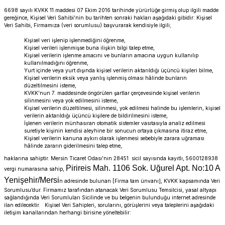
6698 sayılı KVKK 11.maddesi 07 Ekim 2016 tarihinde yürürlüğe girmiş olup ilgili madde
gereğince, Kişisel Veri Sahibi’nin bu tarihten sonraki hakları aşağıdaki gibidir: Kişisel
Veri Sahibi, Firmamıza (veri sorumlusu) başvurarak kendisiyle ilgili;
Kişisel veri işlenip işlenmediğini öğrenme,
Kişisel verileri işlenmişse buna ilişkin bilgi talep etme,
Kişisel verilerin işlenme amacını ve bunların amacına uygun kullanılıp
kullanılmadığını öğrenme,
Yurt içinde veya yurt dışında kişisel verilerin aktarıldığı üçüncü kişileri bilme,
Kişisel verilerin eksik veya yanlış işlenmiş olması hâlinde bunların
düzeltilmesini isteme,
KVKK’nun 7. maddesinde öngörülen şartlar çerçevesinde kişisel verilerin
silinmesini veya yok edilmesini isteme,
Kişisel verilerin düzeltilmesi, silinmesi, yok edilmesi halinde bu işlemlerin, kişisel
verilerin aktarıldığı üçüncü kişilere de bildirilmesini isteme,
İşlenen verilerin münhasıran otomatik sistemler vasıtasıyla analiz edilmesi
suretiyle kişinin kendisi aleyhine bir sonucun ortaya çıkmasına itiraz etme,
Kişisel verilerin kanuna aykırı olarak işlenmesi sebebiyle zarara uğraması
hâlinde zararın giderilmesini talep etme,
haklarına sahiptir. Mersin Ticaret Odası’nın 28451 sicil sayısında kayıtlı, 5600128938
Pirireis Mah. 1106 Sok. Uğurel Apt. No:10 A
vergi numarasına sahip,
Yenişehir/Mersi
n adresinde bulunan [Firma tam ünvanı], KVKK kapsamında Veri
Sorumlusu’dur. Firmamız tarafından atanacak Veri Sorumlusu Temsilcisi, yasal altyapı
sağlandığında Veri Sorumluları Sicilinde ve bu belgenin bulunduğu internet adresinde
ilan edilecektir. Kişisel Veri Sahipleri, sorularını, görüşlerini veya taleplerini aşağıdaki
iletişim kanallarından herhangi birisine yöneltebilir: