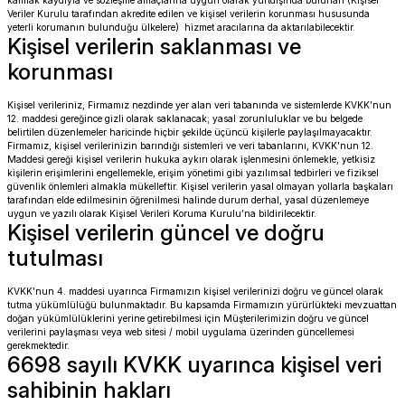
kalmak kaydıyla ve sözleşme amaçlarına uygun olarak yurtdışında bulunan (Kişisel
Veriler Kurulu tarafından akredite edilen ve kişisel verilerin korunması hususunda
yeterli korumanın bulunduğu ülkelere) hizmet aracılarına da aktarılabilecektir.
Kişisel verilerin saklanması ve
korunması
Kişisel verileriniz, Firmamız nezdinde yer alan veri tabanında ve sistemlerde KVKK’nun
12. maddesi gereğince gizli olarak saklanacak; yasal zorunluluklar ve bu belgede
belirtilen düzenlemeler haricinde hiçbir şekilde üçüncü kişilerle paylaşılmayacaktır.
Firmamız, kişisel verilerinizin barındığı sistemleri ve veri tabanlarını, KVKK’nun 12.
Maddesi gereği kişisel verilerin hukuka aykırı olarak işlenmesini önlemekle, yetkisiz
kişilerin erişimlerini engellemekle, erişim yönetimi gibi yazılımsal tedbirleri ve fiziksel
güvenlik önlemleri almakla mükelleftir. Kişisel verilerin yasal olmayan yollarla başkaları
tarafından elde edilmesinin öğrenilmesi halinde durum derhal, yasal düzenlemeye
uygun ve yazılı olarak Kişisel Verileri Koruma Kurulu’na bildirilecektir.
Kişisel verilerin güncel ve doğru
tutulması
KVKK’nun 4. maddesi uyarınca Firmamızın kişisel verilerinizi doğru ve güncel olarak
tutma yükümlülüğü bulunmaktadır. Bu kapsamda Firmamızın yürürlükteki mevzuattan
doğan yükümlülüklerini yerine getirebilmesi için Müşterilerimizin doğru ve güncel
verilerini paylaşması veya web sitesi / mobil uygulama üzerinden güncellemesi
gerekmektedir.
6698 sayılı KVKK uyarınca kişisel veri
sahibinin hakları