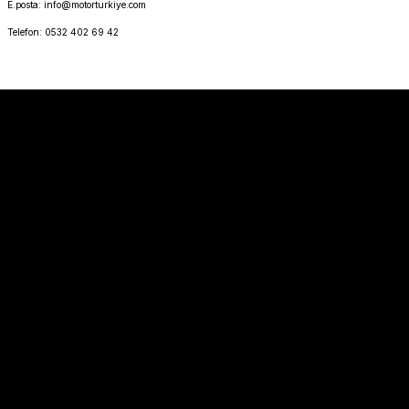
E.posta: info@motorturkiye.com
Telefon: 0532 402 69 42
Sözleşmeler
Alışveriş
Hakkımızda