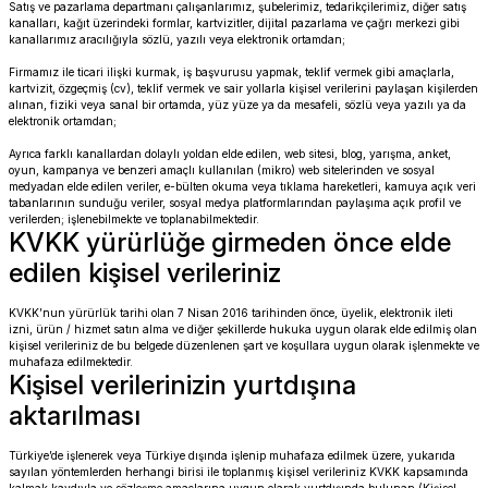
Satış ve pazarlama departmanı çalışanlarımız, şubelerimiz, tedarikçilerimiz, diğer satış
SOFTAIL GİDON
TIGER SPORT 800
kanalları, kağıt üzerindeki formlar, kartvizitler, dijital pazarlama ve çağrı merkezi gibi
kanallarımız aracılığıyla sözlü, yazılı veya elektronik ortamdan;
STREET GLIDE LIMITED
TRIDENT 800
Firmamız ile ticari ilişki kurmak, iş başvurusu yapmak, teklif vermek gibi amaçlarla,
kartvizit, özgeçmiş (cv), teklif vermek ve sair yollarla kişisel verilerini paylaşan kişilerden
alınan, fiziki veya sanal bir ortamda, yüz yüze ya da mesafeli, sözlü veya yazılı ya da
STREET GLIDE ULTRA
elektronik ortamdan;
Ayrıca farklı kanallardan dolaylı yoldan elde edilen, web sitesi, blog, yarışma, anket,
STREET GLIDE
oyun, kampanya ve benzeri amaçlı kullanılan (mikro) web sitelerinden ve sosyal
medyadan elde edilen veriler, e-bülten okuma veya tıklama hareketleri, kamuya açık veri
tabanlarının sunduğu veriler, sosyal medya platformlarından paylaşıma açık profil ve
verilerden; işlenebilmekte ve toplanabilmektedir.
STREET GLIDE SPECIAL
KVKK yürürlüğe girmeden önce elde
edilen kişisel verileriniz
STREET GLIDE ST
KVKK’nun yürürlük tarihi olan 7 Nisan 2016 tarihinden önce, üyelik, elektronik ileti
izni, ürün / hizmet satın alma ve diğer şekillerde hukuka uygun olarak elde edilmiş olan
TOURING GİDON
kişisel verileriniz de bu belgede düzenlenen şart ve koşullara uygun olarak işlenmekte ve
muhafaza edilmektedir.
Kişisel verilerinizin yurtdışına
ULTRA LIMITED
aktarılması
XR 1200
Türkiye’de işlenerek veya Türkiye dışında işlenip muhafaza edilmek üzere, yukarıda
sayılan yöntemlerden herhangi birisi ile toplanmış kişisel verileriniz KVKK kapsamında