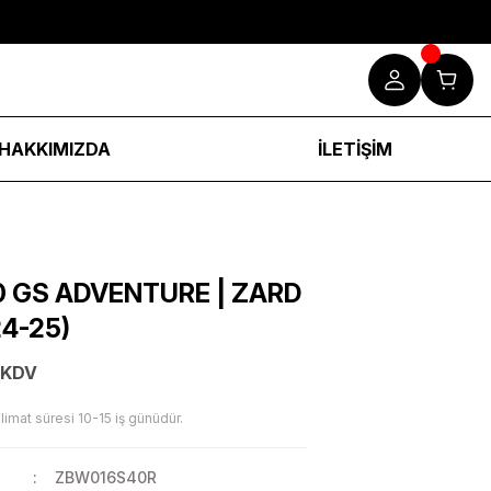
HAKKIMIZDA
İLETİŞİM
0 GS ADVENTURE | ZARD
4-25)
 KDV
limat süresi 10-15 iş günüdür.
ZBW016S40R