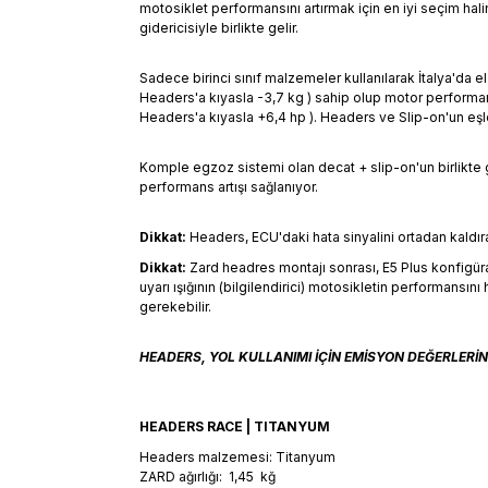
motosiklet performansını artırmak için en iyi seçim ha
gidericisiyle birlikte gelir.
Sadece birinci sınıf malzemeler kullanılarak İtalya'da e
Headers'a kıyasla -3,7 kg ) sahip olup motor performansı
Headers'a kıyasla +6,4 hp ). Headers ve Slip-on'un eşleşti
Komple egzoz sistemi olan decat + slip-on'un birlikt
performans artışı sağlanıyor.
Dikkat:
Headers, ECU'daki hata sinyalini ortadan kaldır
Dikkat:
Zard headres montajı sonrası, E5 Plus konfigüras
uyarı ışığının (bilgilendirici) motosikletin performansı
gerekebilir.
HEADERS, YOL KULLANIMI İÇİN EMİSYON DEĞERLERİ
HEADERS RACE | TITANYUM
Headers malzemesi: Titanyum
ZARD ağırlığı: 1,45 kğ