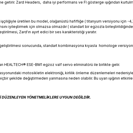
line getirir. Zard Headers, daha iyi performans ve FI gösterge ışığından kur
l işçiliğiyle üretilen bu model, olağanüstü hafifliğe ( titanyum versiyonu için 
nı iyileştirmek için olmazsa olmazdır ( standart bir egzozla birleştirildiğinde
rilmesi, Zard'ın ayırt edici bir ses karakteristiği yaratır.
e geliştirilmesi sonucunda, standart kombinasyona kıyasla homologe versiy
an HEALTECH® ESE-BM1 egzoz valf servo eliminatörü ile birlikte gelir.
yonundaki motosikletin elektroniği, kirlilik önleme düzenlemeleri nedeniyle bi
nı hiçbir şekilde değiştirmeden yanmasına neden olabilir. Bu uyarı ışığının etki
Nİ DÜZENLEYEN YÖNETMELİKLERE UYGUN DEĞİLDİR.