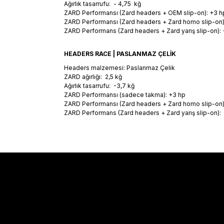
Ağırlık tasarrufu: - 4,75 kğ
ZARD Performansı (Zard headers + OEM slip-on): +3 h
ZARD Performansı (Zard headers + Zard homo slip-on)
ZARD Performans (Zard headers + Zard yarış slip-on): 
HEADERS RACE | PASLANMAZ ÇELİK
Headers malzemesi: Paslanmaz Çelik
ZARD ağırlığı: 2,5 kğ
Ağırlık tasarrufu: -3,7 kğ
ZARD Performansı (sadece takma): +3 hp
ZARD Performansı (Zard headers + Zard homo slip-on)
ZARD Performans (Zard headers + Zard yarış slip-on):
Sözleşmeler
Alışveriş