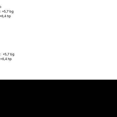
p
: +5,7 bg
+6,4 hp
: +5,7 bg
 +6,4 hp
Hakkımızda