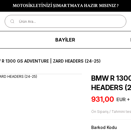
MOTOSİKLETİNİZİ ŞIMARTMAYA HAZIR MISINIZ ?
R
BAYİLER
R 1300 GS ADVENTURE | ZARD HEADERS (24-25)
BMW R 130
HEADERS (2
931,00
EUR +
Ön Sipariş / Tahmini tes
Barkod Kodu