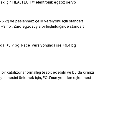
tulmak için HEALTECH ® elektronik egzoz servo
-4,75 kg ve paslanmaz çelik versiyonu için standart
 +3 hp , Zard egzozuyla birleştirildiğinde standart
onda +5,7 bg, Race versiyonunda ise +6,4 bg
r katalizör anormalliği tespit edebilir ve bu da kırmızı
nleştirilmesini önlemek için, ECU'nun yeniden eşlenmesi