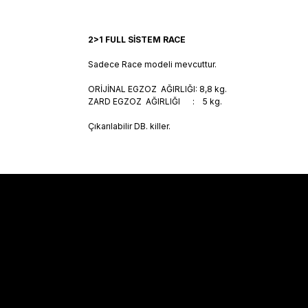
2>1 FULL SİSTEM RACE
Sadece Race modeli mevcuttur.
ORİJİNAL EGZOZ AĞIRLIĞI: 8,8 kg.
ZARD EGZOZ AĞIRLIĞI : 5 kg.
Çıkarılabilir DB. killer.
Sözleşmeler
Alışveriş
Mesafeli Satış Sözleşmesi
Kargo Takibi
Gizlilik Politikası
Hesabım