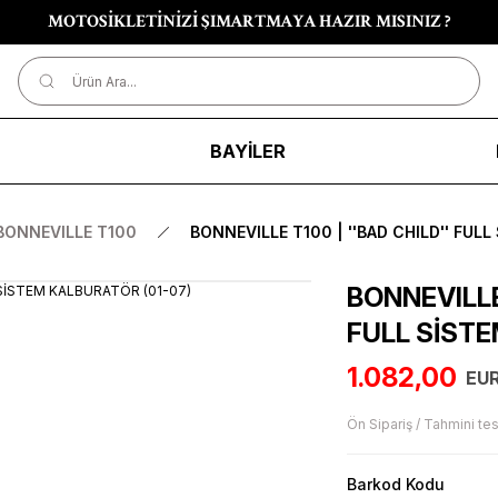
MOTOSİKLETİNİZİ ŞIMARTMAYA HAZIR MISINIZ ?
R
BAYİLER
BONNEVILLE T100
BONNEVILLE T100 | ''BAD CHILD'' FUL
BONNEVILLE 
FULL SİSTE
1.082,00
EUR
Ön Sipariş / Tahmini tes
Barkod Kodu