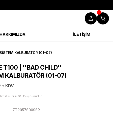
HAKKIMIZDA
İLETİŞİM
L SİSTEM KALBURATÖR (01-07)
T100 | ''BAD CHILD''
M KALBURATÖR (01-07)
 + KDV
limat süresi 10-15 iş günüdür.
ZTP057S00SSR