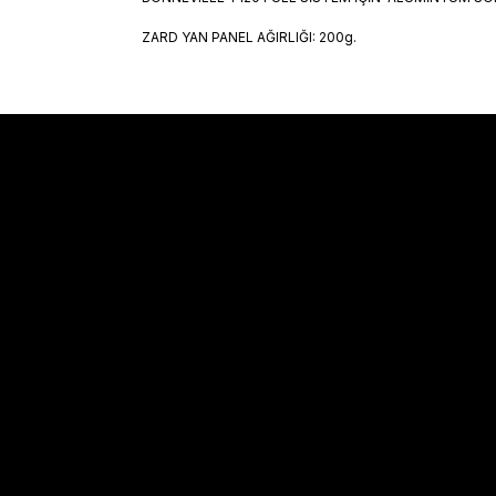
ZARD YAN PANEL AĞIRLIĞI: 200g.
Sözleşmeler
Alışveriş
Mesafeli Satış Sözleşmesi
Kargo Takibi
Gizlilik Politikası
Hesabım