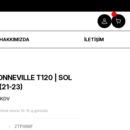
HAKKIMIZDA
İLETİŞİM
NNEVILLE T120 | SOL
(21-23)
 KDV
limat süresi 10-15 iş günüdür.
ZTP066F