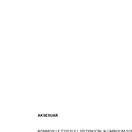
AKSESUAR
BONNEVILLE T120 FULL SİSTEM İÇİN ALÜMİNYUM SO