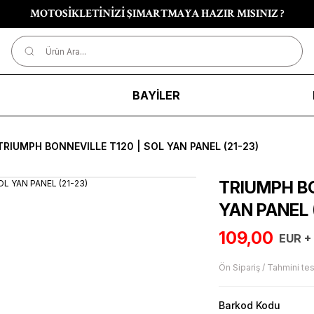
MOTOSİKLETİNİZİ ŞIMARTMAYA HAZIR MISINIZ ?
R
BAYİLER
TRIUMPH BONNEVILLE T120 | SOL YAN PANEL (21-23)
TRIUMPH BO
YAN PANEL 
109,00
EUR +
Ön Sipariş / Tahmini tes
Barkod Kodu