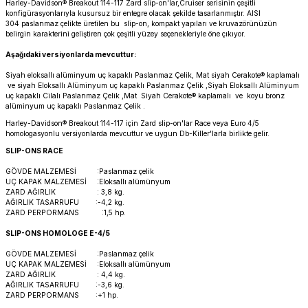
Harley-Davidson® Breakout 114-117 Zard slip-on'lar,Cruiser serisinin çeşitli
PANIGALE V4
ROAD GLIDE LIMITED
STREET TWIN
konfigürasyonlarıyla kusursuz bir entegre olacak şekilde tasarlanmıştır. AISI
304 paslanmaz çelikte üretilen bu slip-on, kompakt yapıları ve kruvazörünüzün
belirgin karakterini geliştiren çok çeşitli yüzey seçenekleriyle öne çıkıyor.
XDIAVEL
ROAD GLIDE SPECIAL
THRUXTON 900
Aşağıdaki versiyonlarda mevcuttur:
Siyah eloksallı alüminyum uç kapaklı Paslanmaz Çelik, Mat siyah Cerakote® kaplamalı
ROAD GLIDE ST
THRUXTON R/ RS
ve siyah Eloksallı Alüminyum uç kapaklı Paslanmaz Çelik ,Siyah Eloksallı Alüminyum
uç kapaklı Cilalı Paslanmaz Çelik ,Mat Siyah Cerakote® kaplamalı ve koyu bronz
alüminyum uç kapaklı Paslanmaz Çelik .
ROAD KING SPECIAL
THRUXTON-R 1200
Harley-Davidson® Breakout 114-117 için Zard slip-on'lar Race veya Euro 4/5
homologasyonlu versiyonlarda mevcuttur ve uygun Db-Killer'larla birlikte gelir.
SOFTAIL STANDARD
THUNDERBIRD 1600
SLIP-ONS RACE
GÖVDE MALZEMESİ :Paslanmaz çelik
SPORT GLIDE
TIGER 1200
UÇ KAPAK MALZEMESİ :Eloksallı alümünyum
ZARD AĞIRLIK : 3,8 kg.
AĞIRLIK TASARRUFU :-4,2 kg.
ZARD PERPORMANS :1,5 hp.
SPORTSTER 883 - 1200
TIGER 900
SLIP-ONS HOMOLOGE E-4/5
SPORTSTER S
TIGER SPORT 660
GÖVDE MALZEMESİ :Paslanmaz çelik
UÇ KAPAK MALZEMESİ :Eloksallı alümünyum
ZARD AĞIRLIK : 4,4 kg.
STREET BOB
TRIDENT 660
AĞIRLIK TASARRUFU :-3,6 kg.
ZARD PERPORMANS :+1 hp.