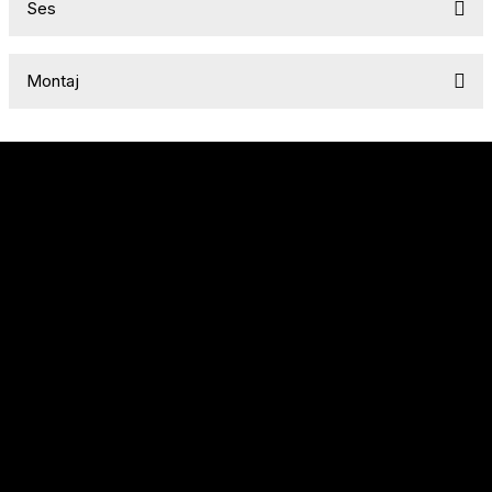
Ses
Montaj
Sözleşmeler
Alışveriş
Hakkımızda