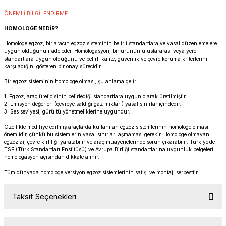
SOFTAIL GİDON
TIGER SPORT 800
ÖNEMLİ BİLGİLENDİRME :
HOMOLOGE NEDİR?
STREET GLIDE LIMITED
TRIDENT 800
Homologe egzoz, bir aracın egzoz sisteminin belirli standartlara ve yasal düzenlemelere
uygun olduğunu ifade eder. Homologasyon, bir ürünün uluslararası veya yerel
STREET GLIDE ULTRA
standartlara uygun olduğunu ve belirli kalite, güvenlik ve çevre koruma kriterlerini
karşıladığını gösteren bir onay sürecidir.
STREET GLIDE
Bir egzoz sisteminin homologe olması, şu anlama gelir:
1. Egzoz, araç üreticisinin belirlediği standartlara uygun olarak üretilmiştir.
STREET GLIDE SPECIAL
2. Emisyon değerleri (çevreye saldığı gaz miktarı) yasal sınırlar içindedir.
3. Ses seviyesi, gürültü yönetmeliklerine uygundur.
Özellikle modifiye edilmiş araçlarda kullanılan egzoz sistemlerinin homologe olması
STREET GLIDE ST
önemlidir, çünkü bu sistemlerin yasal sınırları aşmaması gerekir. Homologe olmayan
egzozlar, çevre kirliliği yaratabilir ve araç muayenelerinde sorun çıkarabilir. Türkiye’de
TSE (Türk Standartları Enstitüsü) ve Avrupa Birliği standartlarına uygunluk belgeleri
TOURING GİDON
homologasyon açısından dikkate alınır.
Tüm dünyada homologe versiyon egzoz sistemlerinin satışı ve montajı serbesttir.
ULTRA LIMITED
Taksit Seçenekleri
XR 1200