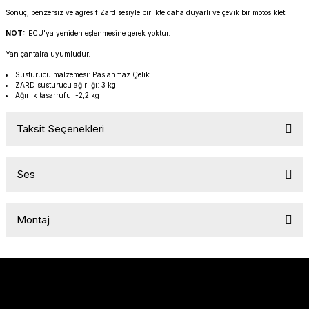
PANIGALE V4
ROAD GLIDE LIMITED
STREET TWIN
Sonuç, benzersiz ve agresif Zard sesiyle birlikte daha duyarlı ve çevik bir motosiklet.
NOT:
ECU'ya yeniden eşlenmesine gerek yoktur.
XDIAVEL
ROAD GLIDE SPECIAL
THRUXTON 900
Yan çantalra uyumludur.
Susturucu malzemesi: Paslanmaz Çelik
ROAD GLIDE ST
THRUXTON R/ RS
ZARD susturucu ağırlığı: 3 kg
Ağırlık tasarrufu: -2,2 kg
ROAD KING SPECIAL
THRUXTON-R 1200
Taksit Seçenekleri
SOFTAIL STANDARD
THUNDERBIRD 1600
Ses
SPORT GLIDE
TIGER 1200
SPORTSTER 883 - 1200
TIGER 900
Montaj
SPORTSTER S
TIGER SPORT 660
STREET BOB
TRIDENT 660