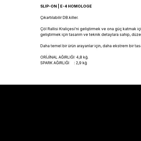
SLIP-ON | E-4 HOMOLOGE
Çıkartılabilir DB.killer.
Çöl Rallisi Kraliçesi'ni geliştirmek ve ona güç katmak
geliştirmek için tasarım ve teknik detaylara sahip, düzen
Daha temel bir ürün arayanlar için, daha ekstrem bir tasa
ORİJİNAL AĞIRLIĞI: 4,8 kğ.
SPARK AĞIRLIĞI : 2,9 kğ
Sözleşmeler
Alışveriş
Mesafeli Satış Sözleşmesi
Kargo Takibi