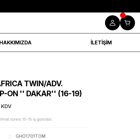
HAKKIMIZDA
İLETİŞİM
AFRICA TWIN/ADV.
P-ON '' DAKAR'' (16-19)
 KDV
limat süresi 10-15 iş günüdür.
GHO1701TOM