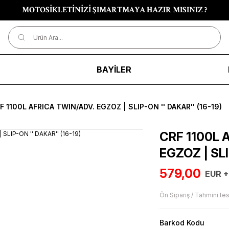
MOTOSİKLETİNİZİ ŞIMARTMAYA HAZIR MISINIZ ?
R
BAYİLER
F 1100L AFRICA TWIN/ADV. EGZOZ | SLIP-ON '' DAKAR'' (16-19)
CRF 1100L 
EGZOZ | SLI
579,00
EUR +
Ön Sipariş / Tahmini tes
Barkod Kodu