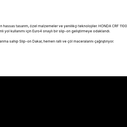
 için hassas tasarım, özel malzemeler ve yenilikçi teknolojiler. HONDA CRF 11
li yol kullanımı için Euro4 onaylı bir slip-on geliştirmeye odaklandı.
rıma sahip Slip-on Dakar, hemen ralli ve çöl maceralarını çağrıştırıyor.
Hakkımızda
Hakkımızda