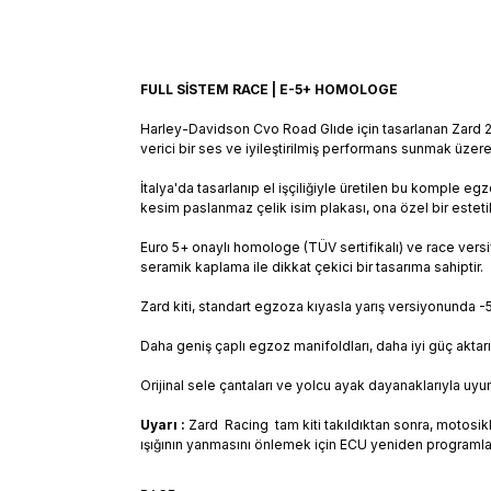
FULL SİSTEM RACE | E-5+ HOMOLOGE
Harley-Davidson Cvo Road Glıde için tasarlanan Zard 2
verici bir ses ve iyileştirilmiş performans sunmak üzere g
İtalya'da tasarlanıp el işçiliğiyle üretilen bu komple 
kesim paslanmaz çelik isim plakası, ona özel bir esteti
Euro 5+ onaylı homologe (TÜV sertifikalı) ve race vers
seramik kaplama ile dikkat çekici bir tasarıma sahiptir.
Zard kiti, standart egzoza kıyasla yarış versiyonunda -5
Daha geniş çaplı egzoz manifoldları, daha iyi güç aktar
Orijinal sele çantaları ve yolcu ayak dayanaklarıyla uyu
Uyarı :
Zard Racing tam kiti takıldıktan sonra, motosiklet
ışığının yanmasını önlemek için ECU yeniden programla