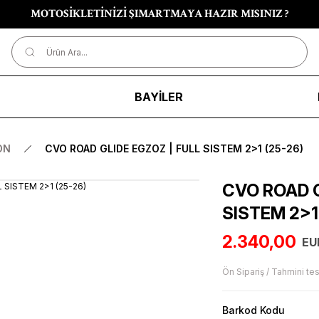
MOTOSİKLETİNİZİ ŞIMARTMAYA HAZIR MISINIZ ?
R
BAYİLER
ON
CVO ROAD GLIDE EGZOZ | FULL SISTEM 2>1 (25-26)
CVO ROAD G
SISTEM 2>1
2.340,00
EU
Ön Sipariş / Tahmini tes
Barkod Kodu