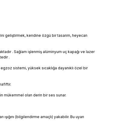
ni geliştirmek, kendine özgü bir tasarım, heyecan
aktadır . Sağlam işlenmiş alüminyum uç kapağı ve lazer
edir .
egzoz sistemi, yüksek sıcaklığa dayanıklı özel bir
fiftir.
için mükemmel olan derin bir ses sunar.
 ışığını (bilgilendirme amaçlı) yakabilir. Bu uyarı