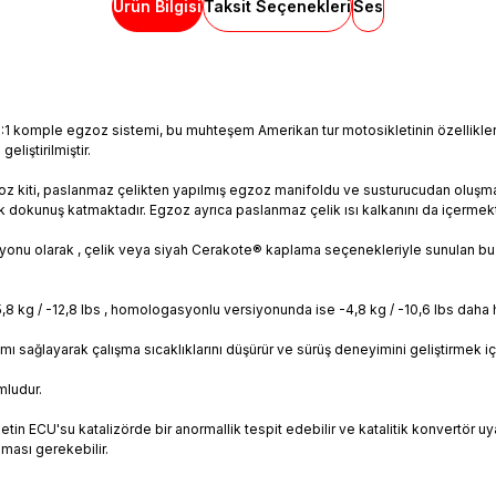
Ürün Bilgisi
Taksit Seçenekleri
Ses
:1 komple egzoz sistemi, bu muhteşem Amerikan tur motosikletinin özellikleri
eliştirilmiştir.
egzoz kiti, paslanmaz çelikten yapılmış egzoz manifoldu ve susturucudan oluşm
k dokunuş katmaktadır. Egzoz ayrıca paslanmaz çelik ısı kalkanını da içermekt
iyonu olarak , çelik veya siyah Cerakote® kaplama seçenekleriyle sunulan bu 
,8 kg / -12,8 lbs , homologasyonlu versiyonunda ise -4,8 kg / -10,6 lbs daha ha
ımı sağlayarak çalışma sıcaklıklarını düşürür ve sürüş deneyimini geliştirmek 
mludur.
in ECU'su katalizörde bir anormallik tespit edebilir ve katalitik konvertör uyarı
ması gerekebilir.