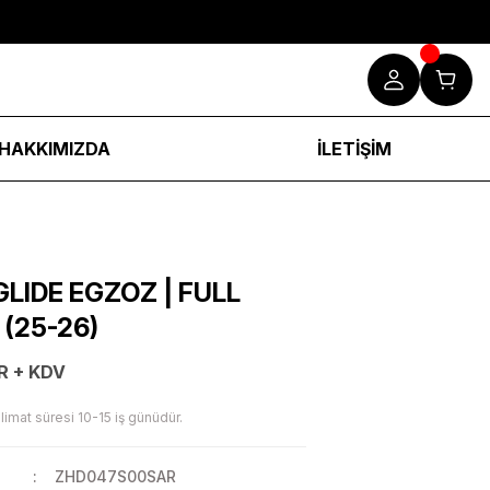
HAKKIMIZDA
İLETİŞİM
LIDE EGZOZ | FULL
 (25-26)
R + KDV
limat süresi 10-15 iş günüdür.
ZHD047S00SAR