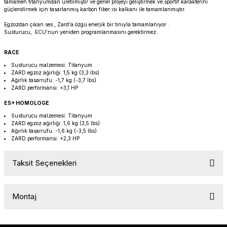
tamamen titanyumdan üretilmiştir ve genel projeyi geliştirmek ve sportif karakterini
PANIGALE V4
ROAD GLIDE LIMITED
STREET TWIN
güçlendirmek için tasarlanmış karbon fiber ısı kalkanı ile tamamlanmıştır.
Egzozdan çıkan ses , Zard'a özgü enerjik bir tınıyla tamamlanıyor .
Susturucu, ECU'nun yeniden programlanmasını gerektirmez .
XDIAVEL
ROAD GLIDE SPECIAL
THRUXTON 900
RACE
ROAD GLIDE ST
THRUXTON R/ RS
Susturucu malzemesi: Titanyum
ZARD egzoz ağırlığı: 1,5 kg (3,3 lbs)
Ağırlık tasarrufu: -1,7 kg (-3,7 lbs)
ROAD KING SPECIAL
THRUXTON-R 1200
ZARD performansı: +3,1 HP
E5+ HOMOLOGE
SOFTAIL STANDARD
THUNDERBIRD 1600
Susturucu malzemesi: Titanyum
ZARD egzoz ağırlığı: 1,6 kg (3,5 lbs)
Ağırlık tasarrufu: -1,6 kg (-3,5 lbs)
SPORT GLIDE
TIGER 1200
ZARD performansı: +2,3 HP
SPORTSTER 883 - 1200
TIGER 900
Taksit Seçenekleri
SPORTSTER S
TIGER SPORT 660
Montaj
STREET BOB
TRIDENT 660