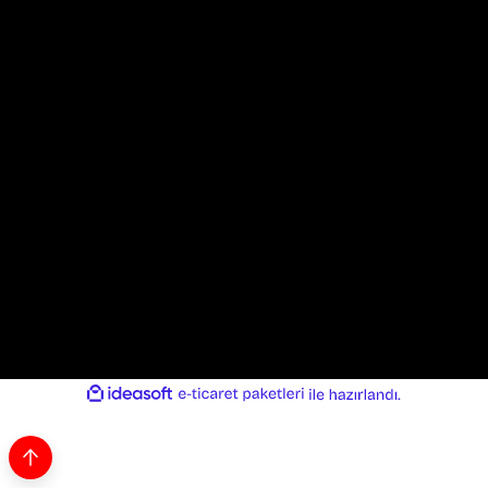
İletişim
0324 327 33 08
E-mail
info@motortukiye.com
Adres
Kültür Mah. Atatürk Cad. No:68 Kat:2 Akdeniz/Mersin/TURKIYE
ideasoft
ile
e-
hazırlandı.
ticaret
paketleri