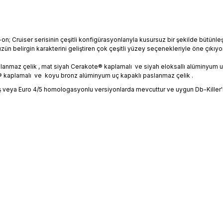
on; Cruiser serisinin çeşitli konfigürasyonlarıyla kusursuz bir şekilde bütünl
üzün belirgin karakterini geliştiren çok çeşitli yüzey seçenekleriyle öne çıkıy
slanmaz çelik , mat siyah Cerakote® kaplamalı ve siyah eloksallı alüminyum u
e® kaplamalı ve koyu bronz alüminyum uç kapaklı paslanmaz çelik .
ş veya Euro 4/5 homologasyonlu versiyonlarda mevcuttur ve uygun Db-Killer'larl