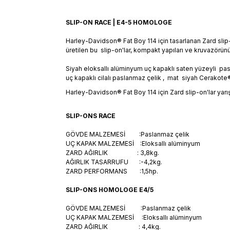
SLIP-ON RACE | E4-5 HOMOLOGE
Harley-Davidson® Fat Boy 114 için tasarlanan Zard slip-
üretilen bu slip-on'lar, kompakt yapıları ve kruvazörün
Siyah eloksallı alüminyum uç kapaklı saten yüzeyli pa
uç kapaklı cilalı paslanmaz çelik , mat siyah Cerakot
Harley-Davidson® Fat Boy 114 için Zard slip-on'lar yarı
SLIP-ONS RACE
GÖVDE MALZEMESİ :Paslanmaz çelik
UÇ KAPAK MALZEMESİ :Eloksallı alüminyum
ZARD AĞIRLIK : 3,8kg.
AĞIRLIK TASARRUFU :-4,2kg.
ZARD PERFORMANS :1,5hp.
SLIP-ONS HOMOLOGE E4/5
GÖVDE MALZEMESİ :Paslanmaz çelik
UÇ KAPAK MALZEMESİ :Eloksallı alüminyum
ZARD AĞIRLIK : 4,4kg.