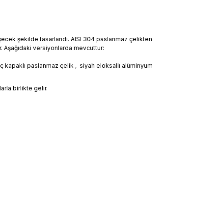
eşecek şekilde tasarlandı. AISI 304 paslanmaz çelikten
or. Aşağıdaki versiyonlarda mevcuttur:
ç kapaklı paslanmaz çelik , siyah eloksallı alüminyum
a birlikte gelir.