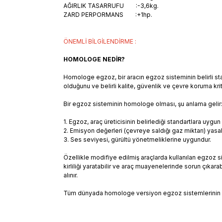
AĞIRLIK TASARRUFU :-3,6kg.
ZARD PERPORMANS :+1hp.
ÖNEMLİ BİLGİLENDİRME :
HOMOLOGE NEDİR?
Homologe egzoz, bir aracın egzoz sisteminin belirli s
olduğunu ve belirli kalite, güvenlik ve çevre koruma krite
Bir egzoz sisteminin homologe olması, şu anlama gelir
1. Egzoz, araç üreticisinin belirlediği standartlara uygun o
2. Emisyon değerleri (çevreye saldığı gaz miktarı) yasal s
3. Ses seviyesi, gürültü yönetmeliklerine uygundur.
Özellikle modifiye edilmiş araçlarda kullanılan egzoz 
kirliliği yaratabilir ve araç muayenelerinde sorun çıkar
alınır.
Tüm dünyada homologe versiyon egzoz sistemlerinin sat