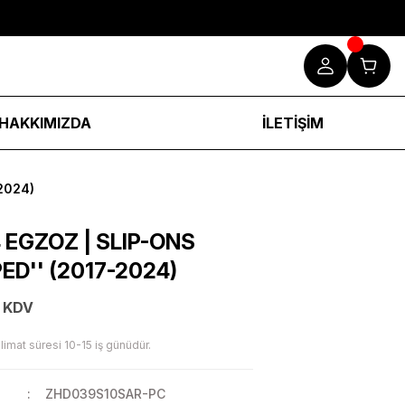
HAKKIMIZDA
İLETİŞİM
2024)
4 EGZOZ | SLIP-ONS
ED'' (2017-2024)
 KDV
limat süresi 10-15 iş günüdür.
ZHD039S10SAR-PC