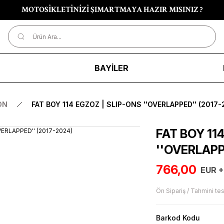
MOTOSİKLETİNİZİ ŞIMARTMAYA HAZIR MISINIZ ?
R
BAYİLER
ON
FAT BOY 114 EGZOZ | SLIP-ONS ''OVERLAPPED'' (2017-
FAT BOY 11
''OVERLAPP
766,00
EUR +
Ön Sipariş / Tahmini tes
Barkod Kodu