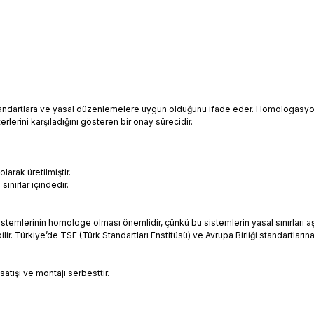
tandartlara ve yasal düzenlemelere uygun olduğunu ifade eder. Homologasyon,
rlerini karşıladığını gösteren bir onay sürecidir.
:
larak üretilmiştir.
ınırlar içindedir.
sistemlerinin homologe olması önemlidir, çünkü bu sistemlerin yasal sınırla
abilir. Türkiye’de TSE (Türk Standartları Enstitüsü) ve Avrupa Birliği standart
ışı ve montajı serbesttir.