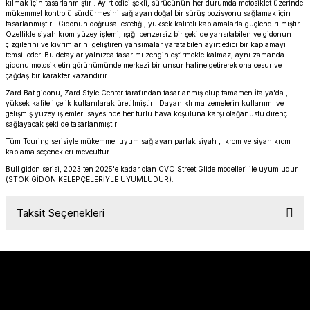
kılmak için tasarlanmıştır . Ayırt edici şekli, sürücünün her durumda motosiklet üzerinde
PANIGALE V4
ROAD GLIDE LIMITED
STREET TWIN
mükemmel kontrolü sürdürmesini sağlayan doğal bir sürüş pozisyonu sağlamak için
tasarlanmıştır . Gidonun doğrusal estetiği, yüksek kaliteli kaplamalarla güçlendirilmiştir.
Özellikle siyah krom yüzey işlemi, ışığı benzersiz bir şekilde yansıtabilen ve gidonun
çizgilerini ve kıvrımlarını geliştiren yansımalar yaratabilen ayırt edici bir kaplamayı
XDIAVEL
ROAD GLIDE SPECIAL
THRUXTON 900
temsil eder. Bu detaylar yalnızca tasarımı zenginleştirmekle kalmaz, aynı zamanda
gidonu motosikletin görünümünde merkezi bir unsur haline getirerek ona cesur ve
çağdaş bir karakter kazandırır.
ROAD GLIDE ST
THRUXTON R/ RS
Zard Bat gidonu, Zard Style Center tarafından tasarlanmış olup tamamen İtalya'da ,
yüksek kaliteli çelik kullanılarak üretilmiştir . Dayanıklı malzemelerin kullanımı ve
ROAD KING SPECIAL
THRUXTON-R 1200
gelişmiş yüzey işlemleri sayesinde her türlü hava koşuluna karşı olağanüstü direnç
sağlayacak şekilde tasarlanmıştır .
Tüm Touring serisiyle mükemmel uyum sağlayan parlak siyah , krom ve siyah krom
SOFTAIL STANDARD
THUNDERBIRD 1600
kaplama seçenekleri mevcuttur .
Bull gidon serisi, 2023'ten 2025'e kadar olan CVO Street Glide modelleri ile uyumludur
(STOK GİDON KELEPÇELERİYLE UYUMLUDUR).
SPORT GLIDE
TIGER 1200
Taksit Seçenekleri
SPORTSTER 883 - 1200
TIGER 900
SPORTSTER S
TIGER SPORT 660
STREET BOB
TRIDENT 660