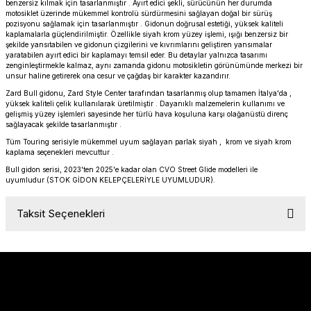
benzersiz kılmak için tasarlanmıştır . Ayırt edici şekli, sürücünün her durumda
PANIGALE V4
ROAD GLIDE LIMITED
STREET TWIN
motosiklet üzerinde mükemmel kontrolü sürdürmesini sağlayan doğal bir sürüş
pozisyonu sağlamak için tasarlanmıştır . Gidonun doğrusal estetiği, yüksek kaliteli
kaplamalarla güçlendirilmiştir. Özellikle siyah krom yüzey işlemi, ışığı benzersiz bir
şekilde yansıtabilen ve gidonun çizgilerini ve kıvrımlarını geliştiren yansımalar
XDIAVEL
ROAD GLIDE SPECIAL
THRUXTON 900
yaratabilen ayırt edici bir kaplamayı temsil eder. Bu detaylar yalnızca tasarımı
zenginleştirmekle kalmaz, aynı zamanda gidonu motosikletin görünümünde merkezi bir
unsur haline getirerek ona cesur ve çağdaş bir karakter kazandırır.
ROAD GLIDE ST
THRUXTON R/ RS
Zard Bull gidonu, Zard Style Center tarafından tasarlanmış olup tamamen İtalya'da ,
yüksek kaliteli çelik kullanılarak üretilmiştir . Dayanıklı malzemelerin kullanımı ve
ROAD KING SPECIAL
THRUXTON-R 1200
gelişmiş yüzey işlemleri sayesinde her türlü hava koşuluna karşı olağanüstü direnç
sağlayacak şekilde tasarlanmıştır .
Tüm Touring serisiyle mükemmel uyum sağlayan parlak siyah , krom ve siyah krom
SOFTAIL STANDARD
THUNDERBIRD 1600
kaplama seçenekleri mevcuttur .
Bull gidon serisi, 2023'ten 2025'e kadar olan CVO Street Glide modelleri ile
uyumludur (STOK GİDON KELEPÇELERİYLE UYUMLUDUR).
SPORT GLIDE
TIGER 1200
Taksit Seçenekleri
SPORTSTER 883 - 1200
TIGER 900
SPORTSTER S
TIGER SPORT 660
STREET BOB
TRIDENT 660