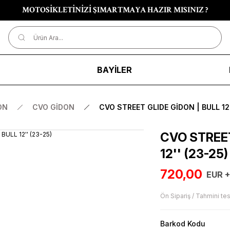
MOTOSİKLETİNİZİ ŞIMARTMAYA HAZIR MISINIZ ?
R
BAYİLER
ON
CVO GİDON
CVO STREET GLIDE GİDON | BULL 12'
CVO STREET
12'' (23-25)
720,00
EUR 
Ön Sipariş / Tahmini tes
Barkod Kodu