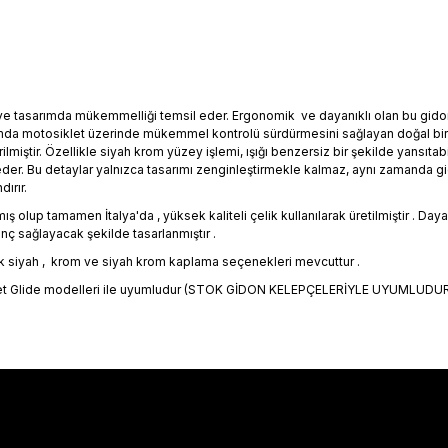
ı ve tasarımda mükemmelliği temsil eder. Ergonomik ve dayanıklı olan bu gid
durumda motosiklet üzerinde mükemmel kontrolü sürdürmesini sağlayan doğal bir
lmiştir. Özellikle siyah krom yüzey işlemi, ışığı benzersiz bir şekilde yansıtabi
l eder. Bu detaylar yalnızca tasarımı zenginleştirmekle kalmaz, aynı zamanda
dırır.
ş olup tamamen İtalya'da , yüksek kaliteli çelik kullanılarak üretilmiştir . Da
nç sağlayacak şekilde tasarlanmıştır .
 siyah , krom ve siyah krom kaplama seçenekleri mevcuttur .
treet Glide modelleri ile uyumludur (STOK GİDON KELEPÇELERİYLE UYUMLUDUR