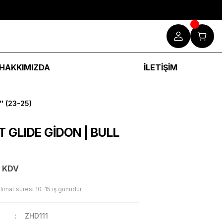
HAKKIMIZDA
İLETİŞİM
' (23-25)
 GLIDE GİDON | BULL
+ KDV
limat süresi 10-15 iş günüdür.
ZHD111