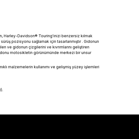
on, Harley-Davidson® Touring'inizi benzersiz kılmak
 sürüş pozisyonu sağlamak için tasarlanmıştır . Gidonun
len ve gidonun çizgilerini ve kıvrımlarını geliştiren
 gidonu motosikletin görünümünde merkezi bir unsur
yanıklı malzemelerin kullanımı ve gelişmiş yüzey işlemleri
).