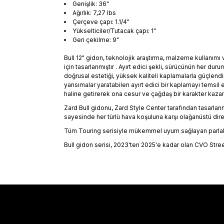
Genişlik: 36"
Ağırlık: 7,27 lbs
Çerçeve çapı: 1.1/4"
Yükselticiler/Tutacak çapı: 1"
Geri çekilme: 9"
Bull 12" gidon, teknolojik araştırma, malzeme kullanım
için tasarlanmıştır . Ayırt edici şekli, sürücünün her 
doğrusal estetiği, yüksek kaliteli kaplamalarla güçlendiri
yansımalar yaratabilen ayırt edici bir kaplamayı temsi
haline getirerek ona cesur ve çağdaş bir karakter kazan
Zard Bull gidonu, Zard Style Center tarafından tasarlanmı
sayesinde her türlü hava koşuluna karşı olağanüstü dire
Tüm Touring serisiyle mükemmel uyum sağlayan parlak
Bull gidon serisi, 2023'ten 2025'e kadar olan CVO S