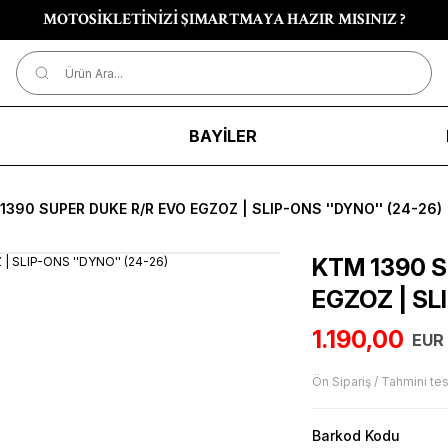
MOTOSİKLETİNİZİ ŞIMARTMAYA HAZIR MISINIZ ?
R
BAYİLER
1390 SUPER DUKE R/R EVO EGZOZ | SLIP-ONS ''DYNO'' (24-26)
KTM 1390 S
EGZOZ | SLI
1.190,00
EUR
Ön Sipariş / Tahmini tes
Barkod Kodu