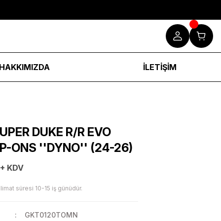
HAKKIMIZDA
İLETİŞİM
UPER DUKE R/R EVO
P-ONS ''DYNO'' (24-26)
 + KDV
limat süresi 10-15 iş günüdür.
GKT0120TOMN