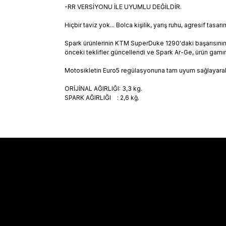
-RR VERSİYONU İLE UYUMLU DEĞİLDİR.
Hiçbir taviz yok... Bolca kişilik, yarış ruhu, agresif tas
Spark ürünlerinin KTM SuperDuke 1290'daki başarısını
önceki teklifler güncellendi ve Spark Ar-Ge, ürün gamın
Motosikletin Euro5 regülasyonuna tam uyum sağlayarak 
ORİJİNAL AĞIRLIĞI: 3,3 kg.
SPARK AĞIRLIĞI : 2,6 kğ
.
Sözleşmeler
Alışveriş
Mesafeli Satış Sözleşmesi
Kargo Takibi