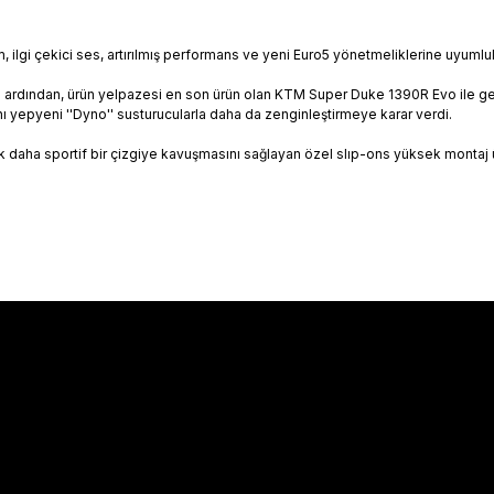
arım, ilgi çekici ses, artırılmış performans ve yeni Euro5 yönetmeliklerine uyumlu
n ardından, ürün yelpazesi en son ürün olan KTM Super Duke 1390R Evo ile g
ı yepyeni ''Dyno'' susturucularla daha da zenginleştirmeye karar verdi.
daha sportif bir çizgiye kavuşmasını sağlayan özel slıp-ons yüksek montaj 
Hakkımızda
Hakkımızda