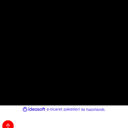
İletişim
0324 327 33 08
E-mail
info@motortukiye.com
Adres
Kültür Mah. Atatürk Cad. No:68 Kat:2 Akdeniz/Mersin/TURKIYE
ideasoft
ile
e-
hazırlandı.
ticaret
paketleri