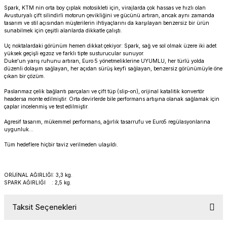
Spark, KTM nin orta boy çıplak motosikleti için, virajlarda çok hassas ve hızlı olan
PANIGALE V4
ROAD GLIDE LIMITED
STREET TWIN
Avusturyalı çift silindirli motorun çevikliğini ve gücünü artıran, ancak aynı zamanda
tasarım ve stil açısından müşterilerin ihtiyaçlarını da karşılayan benzersiz bir ürün
sunabilmek için çeşitli alanlarda dikkatle çalıştı.
XDIAVEL
ROAD GLIDE SPECIAL
THRUXTON 900
Uç noktalardaki görünüm hemen dikkat çekiyor: Spark, sağ ve sol olmak üzere iki adet
yüksek geçişli egzoz ve farklı tipte susturucular sunuyor.
ROAD GLIDE ST
THRUXTON R/ RS
Duke'un yarış ruhunu artıran, Euro 5 yönetmeliklerine UYUMLU, her türlü yolda
düzenli dolaşım sağlayan, her açıdan sürüş keyfi sağlayan, benzersiz görünümüyle öne
çıkan bir çözüm.
ROAD KING SPECIAL
THRUXTON-R 1200
Paslanmaz çelik bağlantı parçaları ve çift tüp (slip-on), orijinal katalitik konvertör
headersa monte edilmiştir. Orta devirlerde bile performans artışına olanak sağlamak için
çaplar incelenmiş ve test edilmiştir.
SOFTAIL STANDARD
THUNDERBIRD 1600
Agresif tasarım, mükemmel performans, ağırlık tasarrufu ve Euro5 regülasyonlarına
uygunluk…
SPORT GLIDE
TIGER 1200
Tüm hedeflere hiçbir taviz verilmeden ulaşıldı.
SPORTSTER 883 - 1200
TIGER 900
ORİJİNAL AĞIRLIĞI: 3,3 kg.
SPORTSTER S
TIGER SPORT 660
SPARK AĞIRLIĞI : 2,5 kg
.
Taksit Seçenekleri
STREET BOB
TRIDENT 660