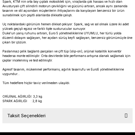
Spark, KTM nin orta boy çıplak motosikleti için, virajlarda çok hassas ve hızlı olan
PANIGALE V4
ROAD GLIDE LIMITED
STREET TWIN
Avusturyalı çift silindirli motorun çevikliğini ve gücünü artıran, ancak aynı zamanda
tasarım ve stil açısından müşterilerin ihtiyaçlarını da karşılayan benzersiz bir ürün
sunabilmek için çeşitli alanlarda dikkatle çalıştı.
XDIAVEL
ROAD GLIDE SPECIAL
THRUXTON 900
Uç noktalardaki görünüm hemen dikkat çekiyor: Spark, sağ ve sol olmak üzere iki adet
yüksek geçişli egzoz ve farklı tipte susturucular sunuyor.
Duke'un yarış ruhunu artıran, Euro 5 yönetmeliklerine UYUMLU, her türlü yolda
ROAD GLIDE ST
THRUXTON R/ RS
düzenli dolaşım sağlayan, her açıdan sürüş keyfi sağlayan, benzersiz görünümüyle öne
çıkan bir çözüm.
ROAD KING SPECIAL
THRUXTON-R 1200
Paslanmaz çelik bağlantı parçaları ve çift tüp (slip-on), orijinal katalitik konvertör
headersa monte edilmiştir. Orta devirlerde bile performans artışına olanak sağlamak için
çaplar incelenmiş ve test edilmiştir.
SOFTAIL STANDARD
THUNDERBIRD 1600
Agresif tasarım, mükemmel performans, ağırlık tasarrufu ve Euro5 yönetmeliklerine
uygundur…
SPORT GLIDE
TIGER 1200
Tüm hedeflere hiçbir taviz verilmeden ulaşıldı.
SPORTSTER 883 - 1200
TIGER 900
ORİJİNAL AĞIRLIĞI: 3,3 kg.
SPARK AĞIRLIĞI : 2,8 kg
.
SPORTSTER S
TIGER SPORT 660
Taksit Seçenekleri
STREET BOB
TRIDENT 660