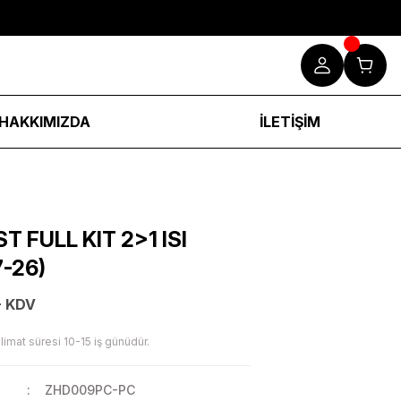
HAKKIMIZDA
İLETİŞİM
T FULL KIT 2>1 ISI
7-26)
+ KDV
limat süresi 10-15 iş günüdür.
ZHD009PC-PC