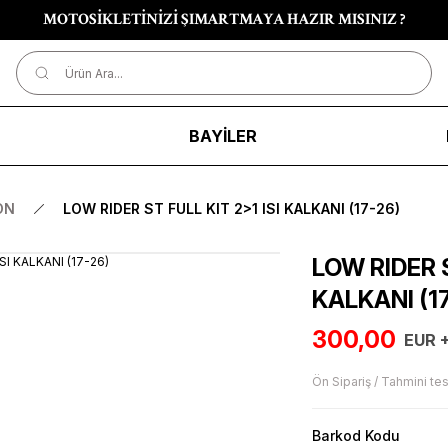
MOTOSİKLETİNİZİ ŞIMARTMAYA HAZIR MISINIZ ?
R
BAYİLER
ON
LOW RIDER ST FULL KIT 2>1 ISI KALKANI (17-26)
LOW RIDER S
KALKANI (1
300,00
EUR 
Ön Sipariş / Tahmini tes
Barkod Kodu