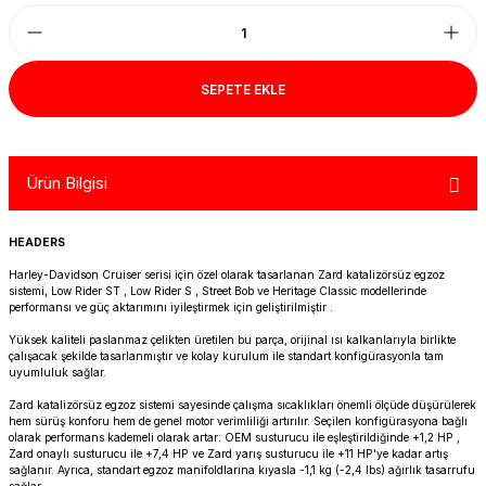
R 1200 GS
HYPERMOTARD
DYNA GİDON
NC-750X/S
1390 SUPER DUKE R
V7 850
HIMALAYAN 410
SCRAMBLER 1200
XSR 900
R 1250 GS
MONSTER
FAT BOB 114
TRANSALP-XL
1390 SUPER DUKE GT
V7 II
HIMALAYAN 450
SCRAMBLER 400 X
XSR 900 GP
SEPETE EKLE
R 1250 RT
MULTISTRADA
FAT BOY 114-117
X-ADV
V7 III
HNTR 350
SCRAMBLER 900
YZF R25
Ürün Bilgisi
R 1300 GS
SCRAMBLER 800
HERITAGE CLASSIC
V9
INTERCEPTOR 650
SPEED 400
YZF R6
R 1300 GS ADVENTURE
SIXTY 2
LOW RIDER S
V85 TT
METEOR 350
SPEED TRIPLE
YZF R9
HEADERS
Harley-Davidson Cruiser serisi için özel olarak tasarlanan Zard katalizörsüz egzoz
D
R nine T
SPORT 1000/PAUL SMAR
LOW RIDER ST
V100
SCRAM 411
SPEED TWIN 1200
YZF R1
sistemi, Low Rider ST , Low Rider S , Street Bob ve Heritage Classic modellerinde
performansı ve güç aktarımını iyileştirmek için geliştirilmiştir .
Yüksek kaliteli paslanmaz çelikten üretilen bu parça, orijinal ısı kalkanlarıyla birlikte
S/M 1000RR
STREETFIGHTER V2
NIGHTSTER 975
SHOTGUN 650
SPEED TWIN 900
çalışacak şekilde tasarlanmıştır ve kolay kurulum ile standart konfigürasyonla tam
uyumluluk sağlar.
STREETFIGHTER V4
PAN AMERICA 1250
SUPER METEOR 650
STREET SCRAMBLER
Zard katalizörsüz egzoz sistemi sayesinde çalışma sıcaklıkları önemli ölçüde düşürülerek
hem sürüş konforu hem de genel motor verimliliği artırılır. Seçilen konfigürasyona bağlı
olarak performans kademeli olarak artar: OEM susturucu ile eşleştirildiğinde +1,2 HP ,
PANIGALE V2
ROAD GLIDE
STREET TRIPLE
Zard onaylı susturucu ile +7,4 HP ve Zard yarış susturucu ile +11 HP'ye kadar artış
sağlanır. Ayrıca, standart egzoz manifoldlarına kıyasla -1,1 kg (-2,4 lbs) ağırlık tasarrufu