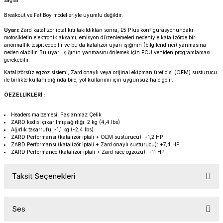
sağlar .
PANIGALE V4
ROAD GLIDE LIMITED
STREET TWIN
Breakout ve Fat Boy modelleriyle uyumlu değildir.
Uyarı:
Zard katalizör iptal kiti takıldıktan sonra, E5 Plus konfigürasyonundaki
XDIAVEL
ROAD GLIDE SPECIAL
THRUXTON 900
motosikletin elektronik aksamı, emisyon düzenlemeleri nedeniyle katalizörde bir
anormallik tespit edebilir ve bu da katalizör uyarı ışığının (bilgilendirici) yanmasına
neden olabilir. Bu uyarı ışığının yanmasını önlemek için ECU yeniden programlaması
ROAD GLIDE ST
THRUXTON R/ RS
gerekebilir.
Katalizörsüz egzoz sistemi, Zard onaylı veya orijinal ekipman üreticisi (OEM) susturucu
ile birlikte kullanıldığında bile, yol kullanımı için uygunsuz hale gelir.
ROAD KING SPECIAL
THRUXTON-R 1200
ÖEZELLİKLERİ :
SOFTAIL STANDARD
THUNDERBIRD 1600
Headers malzemesi: Paslanmaz Çelik
ZARD kedisi çıkarılmış ağırlığı: 2 kg (4,4 lbs)
Ağırlık tasarrufu: -1,1 kg (-2,4 lbs)
SPORT GLIDE
TIGER 1200
ZARD Performansı (katalizör iptali + OEM susturucu): +1,2 HP
ZARD Performansı (katalizör iptali + Zard onaylı susturucu): +7,4 HP
ZARD Performance (katalizör iptali + Zard race egzozu): +11 HP
SPORTSTER 883 - 1200
TIGER 900
Taksit Seçenekleri
SPORTSTER S
TIGER SPORT 660
STREET BOB
TRIDENT 660
Ses