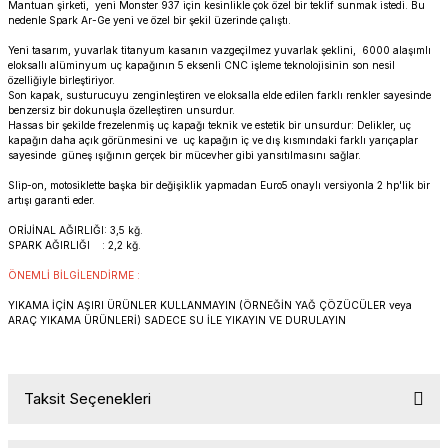
Mantuan şirketi, yeni Monster 937 için kesinlikle çok özel bir teklif sunmak istedi. Bu
PANIGALE V4
ROAD GLIDE LIMITED
STREET TWIN
nedenle Spark Ar-Ge yeni ve özel bir şekil üzerinde çalıştı.
Yeni tasarım, yuvarlak titanyum kasanın vazgeçilmez yuvarlak şeklini, 6000 alaşımlı
XDIAVEL
ROAD GLIDE SPECIAL
THRUXTON 900
eloksallı alüminyum uç kapağının 5 eksenli CNC işleme teknolojisinin son nesil
özelliğiyle birleştiriyor.
Son kapak, susturucuyu zenginleştiren ve eloksalla elde edilen farklı renkler sayesinde
benzersiz bir dokunuşla özelleştiren unsurdur.
ROAD GLIDE ST
THRUXTON R/ RS
Hassas bir şekilde frezelenmiş uç kapağı teknik ve estetik bir unsurdur: Delikler, uç
kapağın daha açık görünmesini ve uç kapağın iç ve dış kısmındaki farklı yarıçaplar
sayesinde güneş ışığının gerçek bir mücevher gibi yansıtılmasını sağlar.
ROAD KING SPECIAL
THRUXTON-R 1200
Slip-on, motosiklette başka bir değişiklik yapmadan Euro5 onaylı versiyonla 2 hp'lik bir
artışı garanti eder.
SOFTAIL STANDARD
THUNDERBIRD 1600
ORİJİNAL AĞIRLIĞI: 3,5 kğ.
SPARK AĞIRLIĞI : 2,2 kğ
.
SPORT GLIDE
TIGER 1200
ÖNEMLİ BİLGİLENDİRME :
YIKAMA İÇİN AŞIRI ÜRÜNLER KULLANMAYIN (ÖRNEĞİN YAĞ ÇÖZÜCÜLER veya
SPORTSTER 883 - 1200
TIGER 900
ARAÇ YIKAMA ÜRÜNLERİ) SADECE SU İLE YIKAYIN VE DURULAYIN
SPORTSTER S
TIGER SPORT 660
Taksit Seçenekleri
STREET BOB
TRIDENT 660