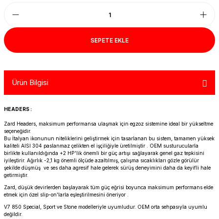
R 1200 GS
HYPERMOTARD
DYNA GİDON
NC-750X/S
1390 SUPER DUKE R
V7 850
HIMALAYAN 410
SCRAMBLER 1200
XSR 900
R 1250 GS
MONSTER
FAT BOB 114
TRANSALP-XL
1390 SUPER DUKE GT
V7 II
HIMALAYAN 450
SCRAMBLER 400 X
XSR 900 GP
SEPETE EKLE
R 1250 RT
MULTISTRADA
FAT BOY 114-117
X-ADV
V7 III
HNTR 350
SCRAMBLER 900
YZF R25
Ürün Bilgisi
R 1300 GS
SCRAMBLER 800
HERITAGE CLASSIC
V9
INTERCEPTOR 650
SPEED 400
YZF R6
R 1300 GS ADVENTURE
SIXTY 2
LOW RIDER S
V85 TT
METEOR 350
SPEED TRIPLE
YZF R9
HEADERS :
Zard Headers
, maksimum performansa ulaşmak için egzoz sistemine ideal bir yükseltme
D
R nine T
SPORT 1000/PAUL SMAR
LOW RIDER ST
V100
SCRAM 411
SPEED TWIN 1200
YZF R1
seçeneğidir.
Bu İtalyan ikonunun niteliklerini geliştirmek için tasarlanan bu sistem, tamamen yüksek
kaliteli AISI 304 paslanmaz çelikten el işçiliğiyle üretilmiştir . OEM susturucularla
birlikte kullanıldığında +2 HP'lik önemli bir güç artışı sağlayarak genel gaz tepkisini
S/M 1000RR
STREETFIGHTER V2
NIGHTSTER 975
SHOTGUN 650
SPEED TWIN 900
iyileştirir. Ağırlık -2,1 kg önemli ölçüde azaltılmış, çalışma sıcaklıkları gözle görülür
şekilde düşmüş ve ses daha agresif hale gelerek sürüş deneyimini daha da keyifli hale
getirmiştir.
STREETFIGHTER V4
PAN AMERICA 1250
SUPER METEOR 650
STREET SCRAMBLER
Zard, düşük devirlerden başlayarak tüm güç eğrisi boyunca maksimum performans elde
etmek için özel slip-on'larla eşleştirilmesini öneriyor .
PANIGALE V2
ROAD GLIDE
STREET TRIPLE
V7 850 Special, Sport ve Stone modelleriyle uyumludur. OEM orta sehpasıyla uyumlu
değildir.