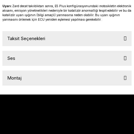
PANIGALE V4
ROAD GLIDE LIMITED
STREET TWIN
Uyarı:
Zard decat takıldıktan sonra, E5 Plus konfigürasyonundaki motosikletin elektronik
aksamı, emisyon yönetmelikleri nedeniyle bir katalizör anormalliği tespit edebilir ve bu da
katalizör uyarı ışığının (bilgi amaçlı) yanmasına neden olabilir. Bu uyarı ışığının
XDIAVEL
ROAD GLIDE SPECIAL
THRUXTON 900
yanmasını önlemek için ECU yeniden eşlemesi yapılması gerekebilir.
ROAD GLIDE ST
THRUXTON R/ RS
Taksit Seçenekleri
ROAD KING SPECIAL
THRUXTON-R 1200
Ses
SOFTAIL STANDARD
THUNDERBIRD 1600
Montaj
SPORT GLIDE
TIGER 1200
SPORTSTER 883 - 1200
TIGER 900
SPORTSTER S
TIGER SPORT 660
STREET BOB
TRIDENT 660
Sözleşmeler