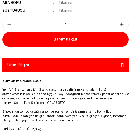
ARA BORU
Titanyum
R 1200 GS
HYPERMOTARD
DYNA GİDON
NC-750X/S
1390 SUPER DUKE R
V7 850
HIMALAYAN 410
SCRAMBLER 1200
XSR 900
SUSTURUCU
Titanyum
R 1250 GS
MONSTER
FAT BOB 114
TRANSALP-XL
1390 SUPER DUKE GT
V7 II
HIMALAYAN 450
SCRAMBLER 400 X
XSR 900 GP
R 1250 RT
MULTISTRADA
FAT BOY 114-117
X-ADV
V7 III
HNTR 350
SCRAMBLER 900
YZF R25
SEPETE EKLE
R 1300 GS
SCRAMBLER 800
HERITAGE CLASSIC
V9
INTERCEPTOR 650
SPEED 400
YZF R6
Ürün Bilgisi
R 1300 GS ADVENTURE
SIXTY 2
LOW RIDER S
V85 TT
METEOR 350
SPEED TRIPLE
YZF R9
D
R nine T
SPORT 1000/PAUL SMAR
LOW RIDER ST
V100
SCRAM 411
SPEED TWIN 1200
YZF R1
SLIP-ON E-5 HOMOLOGE
Yeni V4 Granturismo için Spark araştırma ve geliştirme çalışmaları, Euro5
S/M 1000RR
STREETFIGHTER V2
NIGHTSTER 975
SHOTGUN 650
SPEED TWIN 900
düzenlemesinin ses sınırlarına uygun, koyu ve agresif bir ses vererek performansı en üst
düzeye çıkarma ve motosikleti agresif bir susturucuyla güçlendirme hedefiyle
başlıyor.
Sonuç Euro 5 slip-on -
GDU1605TO
STREETFIGHTER V4
PAN AMERICA 1250
SUPER METEOR 650
STREET SCRAMBLER
Slip-on, karbon uç kapağıyla son derece yarışçı bir tasarıma sahip Konix Evo
susturucusundan yapılmıştır. Önceki Konix versiyonuyla karşılaştırıldığında, tamamen
titanyumdan yapılmış olması nedeniyle son derece hafiftir.
PANIGALE V2
ROAD GLIDE
STREET TRIPLE
ORİJİNAL AĞIRLIĞI: 2,8 kğ.