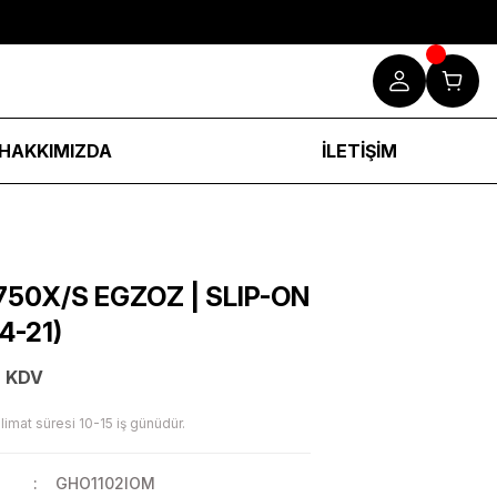
HAKKIMIZDA
İLETİŞİM
50X/S EGZOZ | SLIP-ON
4-21)
+ KDV
limat süresi 10-15 iş günüdür.
GHO1102IOM