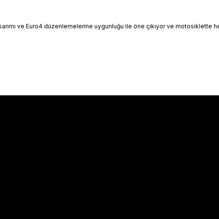
z tasarımı ve Euro4 düzenlemelerine uygunluğu ile öne çıkıyor ve motosiklett
Hakkımızda
Hakkımızda
İletişim