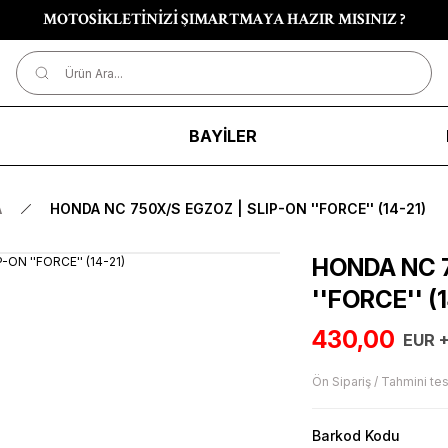
MOTOSİKLETİNİZİ ŞIMARTMAYA HAZIR MISINIZ ?
R
BAYİLER
A
HONDA NC 750X/S EGZOZ | SLIP-ON ''FORCE'' (14-21)
HONDA NC 7
''FORCE'' (1
430,00
EUR 
Ön Sipariş / Tahmini tes
Barkod Kodu