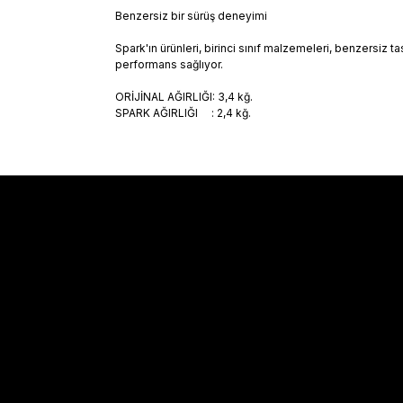
Benzersiz bir sürüş deneyimi
Spark'ın ürünleri, birinci sınıf malzemeleri, benzersi
performans sağlıyor.
ORİJİNAL AĞIRLIĞI: 3,4 kğ.
SPARK AĞIRLIĞI : 2,4 kğ
.
Sözleşmeler
Alışveriş
Mesafeli Satış Sözleşmesi
Kargo Takibi
Gizlilik Politikası
Hesabım