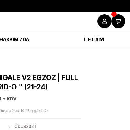
HAKKIMIZDA
İLETİŞİM
IGALE V2 EGZOZ | FULL
ID-O '' (21-24)
R + KDV
limat süresi 10-15 iş günüdür.
GDU8832T