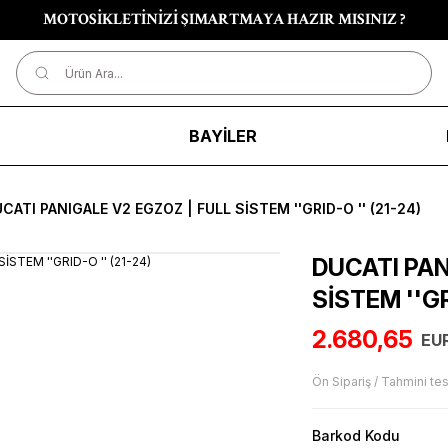
MOTOSİKLETİNİZİ ŞIMARTMAYA HAZIR MISINIZ ?
R
BAYİLER
CATI PANIGALE V2 EGZOZ | FULL SİSTEM ''GRID-O '' (21-24)
DUCATI PAN
SİSTEM ''GR
2.680,65
EU
Ön Sipariş / Tahmini tes
Barkod Kodu