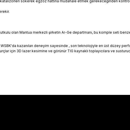
inal katalizörleri sökerek egzoz hattına müdahale etmek gerekeceğinden kontro
rekir.
ulu olan Mantua merkezli şirketin Ar-Ge departmanı, bu komple seti benzersi
e ve WSBK'da kazanılan deneyim sayesinde , son teknolojiyle en üst düzey pe
lar için 3D lazer kesimine ve görünür TIG kaynaklı toplayıcılara ve susturucular
Hakkımızda