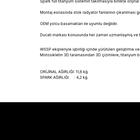
Spark full titanyum sistemin takılmasıyla birlikte orij
Montaj esnasında stok radyatör fanlarının çıkarılması ge
OEM yolcu basamakları ile uyumlu değildir.
Ducati markası konusunda her zaman uzmanlaşmış ve tutk
WSSP ekipleriyle işbirliği içinde yürütülen geliştirm
Motosikletin 3D taramasından 3D çizimlere, titanyum burç
ORİJİNAL AĞIRLIĞI: 11,6 kğ.
SPARK AĞIRLIĞI : 4,2 kğ.
Sözleşmeler
Alışveriş