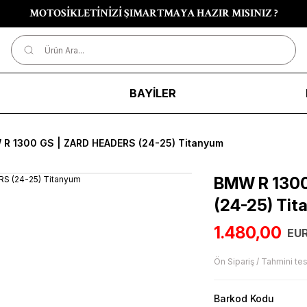
MOTOSİKLETİNİZİ ŞIMARTMAYA HAZIR MISINIZ ?
R
BAYİLER
R 1300 GS | ZARD HEADERS (24-25) Titanyum
BMW R 1300
(24-25) Ti
1.480,00
EUR
Ön Sipariş / Tahmini tes
Barkod Kodu