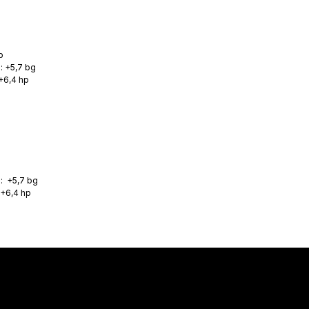
p
: +5,7 bg
+6,4 hp
: +5,7 bg
 +6,4 hp