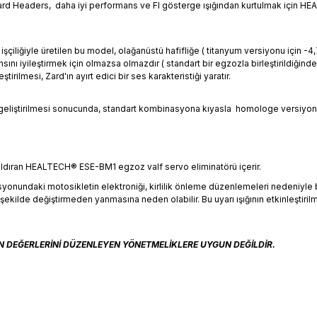
. Zard Headers, daha iyi performans ve FI gösterge ışığından kurtulmak için HE
l işçiliğiyle üretilen bu model, olağanüstü hafifliğe ( titanyum versiyonu için 
nı iyileştirmek için olmazsa olmazdır ( standart bir egzozla birleştirildiğinde
rilmesi, Zard'ın ayırt edici bir ses karakteristiği yaratır.
e geliştirilmesi sonucunda, standart kombinasyona kıyasla homologe versiy
aldıran HEALTECH® ESE-BM1 egzoz valf servo eliminatörü içerir.
syonundaki motosikletin elektroniği, kirlilik önleme düzenlemeleri nedeniyle bi
bir şekilde değiştirmeden yanmasına neden olabilir. Bu uyarı ışığının etkinleşti
ON DEĞERLERİNİ DÜZENLEYEN YÖNETMELİKLERE UYGUN DEĞİLDİR.