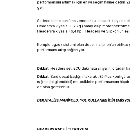
performansını artırmak için en iyi seçim haline getirir
gelir.
Sadece birinci sınıf malzemeler kullanılarak İtalya'da e
Headers'a kıyasla -3,7 kg ) sahip olup motor performansı
Headers'a kıyasla +6,4 hp ). Headers ve Slip-on'un eşleşti
Komple egzoz sistemi olan decat + slip-on'un birlikt
performans artışı sağlanıyor.
Dikkat:
Headers set, ECU'daki hata sinyalini ortadan k
Dikkat:
Zard decat başlığını takarak , E5 Plus konfigüra
ışığının (bilgilendirici) motosikletin performansını hiç
de olsa gerekebilir.
DEKATALİZE MANİFOLD, YOL KULLANIMI İÇİN EMİSY
HEADERS RACE | TITANYUM