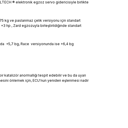
ALTECH ® elektronik egzoz servo gidericisiyle birlikte
-4,75 kg ve paslanmaz çelik versiyonu için standart
 +3 hp , Zard egzozuyla birleştirildiğinde standart
onda +5,7 bg, Race versiyonunda ise +6,4 bg
r katalizör anormalliği tespit edebilir ve bu da uyarı
rilmesini önlemek için, ECU'nun yeniden eşlenmesi nadir