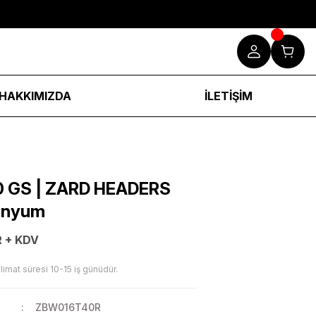
HAKKIMIZDA
İLETİŞİM
 GS | ZARD HEADERS
tanyum
 + KDV
limat süresi 10-15 iş günüdür.
ZBW016T40R