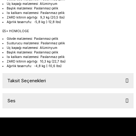
SOFTAIL GİDON
TIGER SPORT 800
Uç kapağı malzemesi: Alüminyum
Başlık malzemesi: Paslanmaz çelik
Isı kalkanı malzemesi: Paslanmaz çelik
ZARD kitinin ağırlığı: 9,3 kg (20,5 lbs)
STREET GLIDE LIMITED
TRIDENT 800
Ağırlık tasarrufu: -5,8 kg (-12,8 lbs)
E5+ HOMOLOGE
STREET GLIDE ULTRA
Gövde malzemesi: Paslanmaz çelik
Susturucu malzemesi: Paslanmaz çelik
STREET GLIDE
Uç kapağı malzemesi: Alüminyum
Başlık malzemesi: Paslanmaz çelik
Isı kalkanı malzemesi: Paslanmaz çelik
ZARD kitinin ağırlığı: 10,3 kg (22,7 lbs)
STREET GLIDE SPECIAL
Ağırlık tasarrufu: -4,8 kg (-10,6 lbs)
STREET GLIDE ST
Taksit Seçenekleri
TOURING GİDON
Ses
ULTRA LIMITED
XR 1200