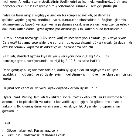
muhteşem Amerikan tur motosikletinin özelliklerini geliştirmek, kendine özgü bir tasarım,
PANIGALE V4
ROAD GLIDE LIMITED
STREET TWIN
heyecan verici bir ses ve iyileştirilmiş performans sunmak üzere geliştirilmiştir.
İtalya'da tasarlanıp el işçiliğiyle üretilen bu komple egzoz kiti, paslanmaz
XDIAVEL
ROAD GLIDE SPECIAL
THRUXTON 900
çelikten yapılmış egzoz manifoldu ve susturucudan oluşmaktadır . Sağlam işlenmiş
alüminyum uç kapağı ve lazer kesim paslanmaz çelik isim plakası, ona özel bir estetik
dokunuş katmaktadır. Egzoz ayrıca paslanmaz çelik ısı kalkanını da içermektedir .
ROAD GLIDE ST
THRUXTON R/ RS
Euro 5+ onaylı homologe (TÜV sertifikalı) ve race versiyonu olarak , çelik veya siyah
Cerakote® kaplama seçenekleriyle sunulan bu egzoz sistemi, yüksek sıcaklığa dayanıklı
özel bir seramik kaplama ile dikkat çekici bir tasarıma sahiptir.
ROAD KING SPECIAL
THRUXTON-R 1200
Zard kiti, standart egzoza kıyasla yarış versiyonunda -5,8 kg / -12,8 lbs ,
homologasyonlu versiyonunda ise -4,8 kg / -10,6 lbs daha hafiftir.
SOFTAIL STANDARD
THUNDERBIRD 1600
Daha geniş çaplı egzoz manifoldları, daha iyi güç aktarımı sağlayarak çalışma
sıcaklıklarını düşürür ve sürüş deneyimini geliştirmek için mükemmel olan derin bir ses
sunar.
SPORT GLIDE
TIGER 1200
Orijinal sele çantaları ve yolcu ayak dayanaklarıyla uyumludur.
SPORTSTER 883 - 1200
TIGER 900
Uyarı :
Zard Racing tam kiti takıldıktan sonra, motosikletin ECU'su katalizörde bir
anormallik tespit edebilir ve katalitik konvertör uyarı ışığını (bilgilendirme amaçlı)
yakabilir. Bu uyarı ışığının yanmasını önlemek için ECU yeniden programlaması
SPORTSTER S
TIGER SPORT 660
gerekebilir.
RACE
STREET BOB
TRIDENT 660
Gövde malzemesi: Paslanmaz çelik
Susturucu malzemesi: Paslanmaz çelik