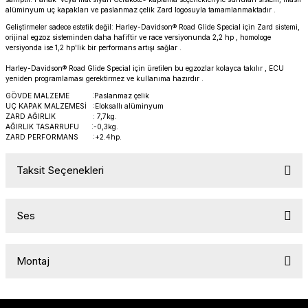
alüminyum uç kapakları ve paslanmaz çelik Zard logosuyla tamamlanmaktadır .
PANIGALE V4
ROAD GLIDE LIMITED
STREET TWIN
Geliştirmeler sadece estetik değil: Harley-Davidson® Road Glide Special için Zard sistemi,
orijinal egzoz sisteminden daha hafiftir ve race versiyonunda 2,2 hp , homologe
XDIAVEL
ROAD GLIDE SPECIAL
THRUXTON 900
versiyonda ise 1,2 hp'lik bir performans artışı sağlar .
Harley-Davidson® Road Glide Special için üretilen bu egzozlar kolayca takılır , ECU
ROAD GLIDE ST
THRUXTON R/ RS
yeniden programlaması gerektirmez ve kullanıma hazırdır .
GÖVDE MALZEME :Paslanmaz çelik
UÇ KAPAK MALZEMESİ :Eloksallı alüminyum
ROAD KING SPECIAL
THRUXTON-R 1200
ZARD AĞIRLIK : 7,7kg.
AĞIRLIK TASARRUFU :-0,3kg.
ZARD PERFORMANS :+2.4hp.
SOFTAIL STANDARD
THUNDERBIRD 1600
Taksit Seçenekleri
SPORT GLIDE
TIGER 1200
SPORTSTER 883 - 1200
TIGER 900
Ses
SPORTSTER S
TIGER SPORT 660
Montaj
STREET BOB
TRIDENT 660