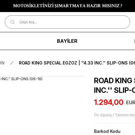
MOTOSİKLETİNİZİ ŞIMARTMAYA HAZIR MISINIZ ?
R
BAYİLER
ON
ROAD KING SPECIAL EGZOZ | ''4.33 INC.'' SLIP-ONS (0
ROAD KING 
INC.'' SLIP
1.294,00
EUR
Ön Sipariş / Tahmini tes
Barkod Kodu