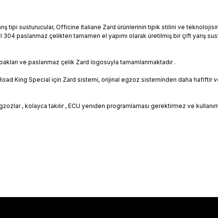
 tipi susturucular, Officine Italiane Zard ürünlerinin tipik stilini ve teknoloj
 AISI 304 paslanmaz çelikten tamamen el yapımı olarak üretilmiş bir çift yarış 
pakları ve paslanmaz çelik Zard logosuyla tamamlanmaktadır .
oad King Special için Zard sistemi, orijinal egzoz sisteminden daha hafiftir
zozlar , kolayca takılır , ECU yeniden programlaması gerektirmez ve kullanıma