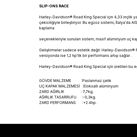
SLIP-ONS RACE
Harley-Davidson® Road King Special için 4,33 inçlik yarış
çekiciliğiyle birleştiriyor. Bu egzoz sistemi, İtalya'da
kaplama
seçenekleriyle sunulan sistem, masif alüminyum uç ka
Geliştirmeler sadece estetik değil: Harley-Davidson® R
versiyonda ise 1,2 hp'lik bir performans artışı sağlar .
Harley-Davidson® Road King Special için üretilen bu eg
GÖVDE MALZEME :Paslanmaz çelik
UÇ KAPAK MALZEMESİ :Eloksallı alüminyum
ZARD AĞIRLIK : 7,7kg.
AĞIRLIK TASARRUFU :-0,3kg.
ZARD PERFORMANS :+2.4hp.