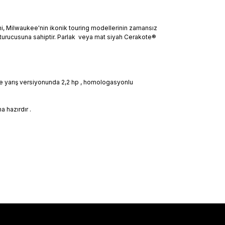
isini, Milwaukee'nin ikonik touring modellerinin zamansız
susturucusuna sahiptir. Parlak veya mat siyah Cerakote®
 ve yarış versiyonunda 2,2 hp , homologasyonlu
 hazırdır .