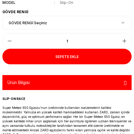
MODEL
Slıp-On
R 1200 GS
HYPERMOTARD
DYNA GİDON
NC-750X/S
1390 SUPER DUKE R
V7 850
HIMALAYAN 410
SCRAMBLER 1200
XSR 900
GÖVDE RENGİ
R 1250 GS
MONSTER
FAT BOB 114
TRANSALP-XL
1390 SUPER DUKE GT
V7 II
HIMALAYAN 450
SCRAMBLER 400 X
XSR 900 GP
R 1250 RT
MULTISTRADA
FAT BOY 114-117
X-ADV
V7 III
HNTR 350
SCRAMBLER 900
YZF R25
R 1300 GS
SCRAMBLER 800
HERITAGE CLASSIC
V9
INTERCEPTOR 650
SPEED 400
YZF R6
SEPETE EKLE
R 1300 GS ADVENTURE
SIXTY 2
LOW RIDER S
V85 TT
METEOR 350
SPEED TRIPLE
YZF R9
D
R nine T
SPORT 1000/PAUL SMAR
LOW RIDER ST
V100
SCRAM 411
SPEED TWIN 1200
YZF R1
Ürün Bilgisi
S/M 1000RR
STREETFIGHTER V2
NIGHTSTER 975
SHOTGUN 650
SPEED TWIN 900
SLIP-ON RACE
Super Meteor 650 Egzozu'nun üretiminde kullanılan malzemelerin kalitesi
STREETFIGHTER V4
PAN AMERICA 1250
SUPER METEOR 650
STREET SCRAMBLER
mükemmeldir. Yalnızca en yüksek kaliteli hammaddeleri kullanan ZARD, zaman içinde
dayanıklılık, güç ve optimum performans sağlar. Her bir Super Meteor 650 Egzoz, en
yüksek kalitede nihai ürün sağlamak için her ayrıntıyla ilgilenen uzman teknisyenler ve
PANIGALE V2
ROAD GLIDE
STREET TRIPLE
aynı zamanda tutkulu motosikletçiler tarafından tamamen elle özenle üretilmekte ve
monte edilmektedir.Ancak ZARD egzozlarını farklı kılan yalnızca işçilik ve kalite değildir.