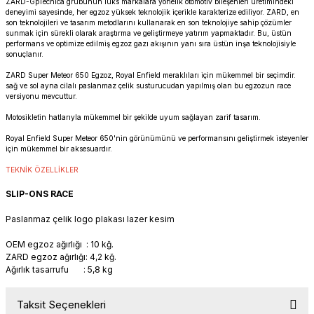
ZARD-GpTecnica grubunun lüks markalara yönelik otomotiv bileşenleri üretimindeki
PANIGALE V4
ROAD GLIDE LIMITED
STREET TWIN
deneyimi sayesinde, her egzoz yüksek teknolojik içerikle karakterize ediliyor. ZARD, en
son teknolojileri ve tasarım metodlarını kullanarak en son teknolojiye sahip çözümler
sunmak için sürekli olarak araştırma ve geliştirmeye yatırım yapmaktadır. Bu, üstün
performans ve optimize edilmiş egzoz gazı akışının yanı sıra üstün inşa teknolojisiyle
XDIAVEL
ROAD GLIDE SPECIAL
THRUXTON 900
sonuçlanır.
ZARD Super Meteor 650 Egzoz, Royal Enfield meraklıları için mükemmel bir seçimdir.
ROAD GLIDE ST
THRUXTON R/ RS
sağ ve sol ayna cilalı paslanmaz çelik susturucudan yapılmış olan bu egzozun race
versiyonu mevcuttur.
ROAD KING SPECIAL
THRUXTON-R 1200
Motosikletin hatlarıyla mükemmel bir şekilde uyum sağlayan zarif tasarım.
Royal Enfield Super Meteor 650'nin görünümünü ve performansını geliştirmek isteyenler
SOFTAIL STANDARD
THUNDERBIRD 1600
için mükemmel bir aksesuardır.
TEKNİK ÖZELLİKLER
SPORT GLIDE
TIGER 1200
SLIP-ONS RACE
SPORTSTER 883 - 1200
TIGER 900
Paslanmaz çelik logo plakası lazer kesim
OEM egzoz ağırlığı : 10 kğ.
SPORTSTER S
TIGER SPORT 660
ZARD egzoz ağırlığı: 4,2 kğ.
Ağırlık tasarrufu : 5,8 kg
STREET BOB
TRIDENT 660
Taksit Seçenekleri