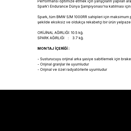
Performansı optimize etmek için yarışçıların yapılan ara
Spark'ı Endurance Dünya Şampiyonası'na katılması için se
Spark, tüm BMW S/M 1000RR sahipleri için maksimum perfo
şekilde eksiksiz ve oldukça rekabetçi bir ürün yelpaze
ORİJİNAL AĞIRLIĞI: 10.5 kğ.
SPARK AĞIRLIĞI : 3.7 kğ
.
MONTAJ İÇERİĞİ :
- Susturucuyu orijinal arka şasiye sabitlemek için braketi
- Orijinal granjlar ile uyumludur
- Orijinal ve özel radyatörlerle uyumludur
Sözleşmeler
Alışveriş