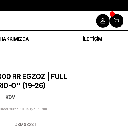
HAKKIMIZDA
İLETİŞİM
00 RR EGZOZ | FULL
ID-O'' (19-26)
 + KDV
limat süresi 10-15 iş günüdür.
GBM8823T