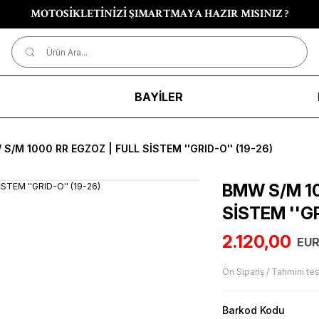
MOTOSİKLETİNİZİ ŞIMARTMAYA HAZIR MISINIZ ?
R
BAYİLER
S/M 1000 RR EGZOZ | FULL SİSTEM ''GRID-O'' (19-26)
BMW S/M 10
SİSTEM ''GR
2.120,00
EUR
Ön Sipariş / Tahmini tes
Barkod Kodu