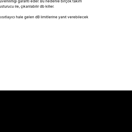
venilirliği garanti eder. Bu nedenle birçok takım
ucu ile, çıkarılabilir db killer.
sıtlayıcı hale gelen dB limitlerine yanıt verebilecek