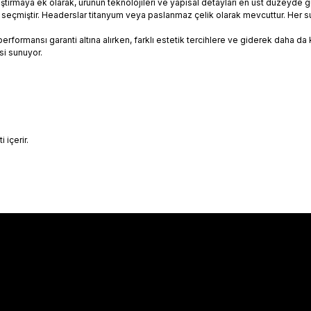
ştırmaya ek olarak, ürünün teknolojileri ve yapısal detayları en üst düzeyde gü
çmiştir. Headerslar titanyum veya paslanmaz çelik olarak mevcuttur. Her sustur
rmansı garanti altına alırken, farklı estetik tercihlere ve giderek daha da kı
si sunuyor.
 içerir.
Hakkımızda