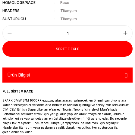
HOMOLOGE/RACE
Race
R 1200 GS
HYPERMOTARD
DYNA GİDON
NC-750X/S
1390 SUPER DUKE R
V7 850
HIMALAYAN 410
SCRAMBLER 1200
XSR 900
HEADERS
Titanyum
SUSTURUCU
Titanyum
R 1250 GS
MONSTER
FAT BOB 114
TRANSALP-XL
1390 SUPER DUKE GT
V7 II
HIMALAYAN 450
SCRAMBLER 400 X
XSR 900 GP
R 1250 RT
MULTISTRADA
FAT BOY 114-117
X-ADV
V7 III
HNTR 350
SCRAMBLER 900
YZF R25
SEPETE EKLE
R 1300 GS
SCRAMBLER 800
HERITAGE CLASSIC
V9
INTERCEPTOR 650
SPEED 400
YZF R6
R 1300 GS ADVENTURE
SIXTY 2
LOW RIDER S
V85 TT
METEOR 350
SPEED TRIPLE
YZF R9
Ürün Bilgisi
D
R nine T
SPORT 1000/PAUL SMAR
LOW RIDER ST
V100
SCRAM 411
SPEED TWIN 1200
YZF R1
FULL SİSTEM RACE
S/M 1000RR
STREETFIGHTER V2
NIGHTSTER 975
SHOTGUN 650
SPEED TWIN 900
SPARK BMW S/M 1000RR egzozu, uluslararası sahnedeki en önemli şampiyonalara
katılan teknisyenler ve takımlarla birlikte kazanılan iş birliği ve deneyimin sonucudur:
CIV, CEV, British Superbike'tan efsanevi Tourist Trophy için Isle of Man'e kadar.
STREETFIGHTER V4
PAN AMERICA 1250
SUPER METEOR 650
STREET SCRAMBLER
Performansı optimize etmek için yarışçıların yapılan araştırmaya ek olarak, ürünün
teknolojileri ve yapısal detayları en üst düzeyde güvenilirliği garanti eder. Bu nedenle
birçok takım Spark'ı Endurance Dünya Şampiyonası'na katılması için seçmiştir.
PANIGALE V2
ROAD GLIDE
STREET TRIPLE
Headerslar titanyum veya paslanmaz çelik olarak mevcuttur. Her susturucu ile,
çıkarılabilir db killer.