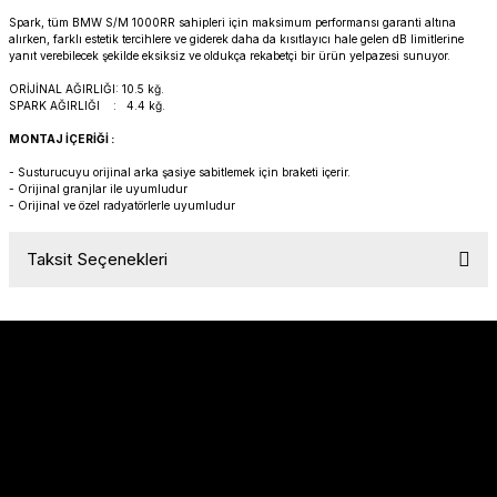
PANIGALE V4
ROAD GLIDE LIMITED
STREET TWIN
Spark, tüm BMW S/M 1000RR sahipleri için maksimum performansı garanti altına
alırken, farklı estetik tercihlere ve giderek daha da kısıtlayıcı hale gelen dB limitlerine
yanıt verebilecek şekilde eksiksiz ve oldukça rekabetçi bir ürün yelpazesi sunuyor.
XDIAVEL
ROAD GLIDE SPECIAL
THRUXTON 900
ORİJİNAL AĞIRLIĞI: 10.5 kğ.
SPARK AĞIRLIĞI : 4.4 kğ
.
ROAD GLIDE ST
THRUXTON R/ RS
MONTAJ İÇERİĞİ :
- Susturucuyu orijinal arka şasiye sabitlemek için braketi içerir.
ROAD KING SPECIAL
THRUXTON-R 1200
- Orijinal granjlar ile uyumludur
- Orijinal ve özel radyatörlerle uyumludur
SOFTAIL STANDARD
THUNDERBIRD 1600
Taksit Seçenekleri
SPORT GLIDE
TIGER 1200
SPORTSTER 883 - 1200
TIGER 900
SPORTSTER S
TIGER SPORT 660
STREET BOB
TRIDENT 660
Sözleşmeler