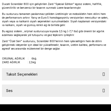
PANIGALE V4
ROAD GLIDE LIMITED
STREET TWIN
Ducati Scrambler 800 için geliştirilen Zard "Special Edition" egzoz sistemi, hafiflik,
güvenilirlik ve benzersiz bir tasarım sunmak üzere tasarlanmıştır.
Bu susturucu tamamen paslanmaz çelikten üretilmiştir ve motosikletin hem stilini hem
XDIAVEL
ROAD GLIDE SPECIAL
THRUXTON 900
de performansını artırır. Yarış ve Euro 5 homologasyonlu versiyonları mevcuttur ve saten,
siyah veya ısı kalkanlı siyah seçenekleri sunulmaktadır. Siyah kaplamalı versiyondaki
ısı kalkanı, siyah ve gümüş renkli ağ ile birlikte gelir.
ROAD GLIDE ST
THRUXTON R/ RS
Bu egzoz sistemi , orijinal susturucuya kıyasla 3,5 kg (-7,7 lbs) gibi önemli bir ağırlık
azalması sağlayarak yol tutuşunu ve gaz tepkisini iyileştirir.
ROAD KING SPECIAL
THRUXTON-R 1200
Zard "Özel Seri" susturucu, Scrambler 800'lerinin hem işlevselliğini hem de stilini
geliştirmek isteyenler için ideal bir yükseltmedir; tasarım, üretim kalitesi, performans ve
agresif ses arasında mükemmel bir denge sağlar.
SOFTAIL STANDARD
THUNDERBIRD 1600
ORİJİNAL AĞIRLIK : 6kğ.
ZARD AĞIRLIK : 2,5kğ.
SPORT GLIDE
TIGER 1200
Taksit Seçenekleri
SPORTSTER 883 - 1200
TIGER 900
SPORTSTER S
TIGER SPORT 660
Ses
STREET BOB
TRIDENT 660