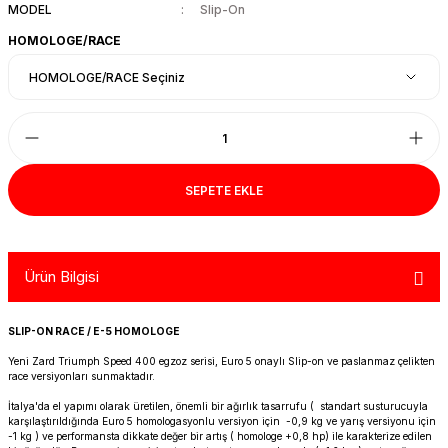
MODEL
Slip-On
R 1200 GS
HYPERMOTARD
DYNA GİDON
NC-750X/S
1390 SUPER DUKE R
V7 850
HIMALAYAN 410
SCRAMBLER 1200
XSR 900
HOMOLOGE/RACE
R 1250 GS
MONSTER
FAT BOB 114
TRANSALP-XL
1390 SUPER DUKE GT
V7 II
HIMALAYAN 450
SCRAMBLER 400 X
XSR 900 GP
R 1250 RT
MULTISTRADA
FAT BOY 114-117
X-ADV
V7 III
HNTR 350
SCRAMBLER 900
YZF R25
R 1300 GS
SCRAMBLER 800
HERITAGE CLASSIC
V9
INTERCEPTOR 650
SPEED 400
YZF R6
SEPETE EKLE
R 1300 GS ADVENTURE
SIXTY 2
LOW RIDER S
V85 TT
METEOR 350
SPEED TRIPLE
YZF R9
D
R nine T
SPORT 1000/PAUL SMAR
LOW RIDER ST
V100
SCRAM 411
SPEED TWIN 1200
YZF R1
Ürün Bilgisi
S/M 1000RR
STREETFIGHTER V2
NIGHTSTER 975
SHOTGUN 650
SPEED TWIN 900
SLIP-ON RACE / E-5 HOMOLOGE
Yeni Zard Triumph Speed ​​400 egzoz serisi, Euro 5 onaylı Slip-on ve paslanmaz çelikten
STREETFIGHTER V4
PAN AMERICA 1250
SUPER METEOR 650
STREET SCRAMBLER
race versiyonları sunmaktadır.
İtalya'da el yapımı olarak üretilen, önemli bir ağırlık tasarrufu ( standart susturucuyla
PANIGALE V2
ROAD GLIDE
STREET TRIPLE
karşılaştırıldığında Euro 5 homologasyonlu versiyon için -0,9 kg ve yarış versiyonu için
-1 kg ) ve performansta dikkate değer bir artış ( homologe +0,8 hp) ile karakterize edilen