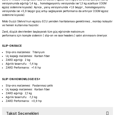
versiyonunda ağırlığı 1,4 kg , homologasyonlu versiyonda ise 1,3 kg azaltıyor (OEM
PANIGALE V4
ROAD GLIDE LIMITED
STREET TWIN
egzoz sistemine kıyasla). Ayrıca , yarış versiyonunda +1,6 beygir , homologasyonlu
versiyonda ise +0,9 beygir güç artışı sağlayarak performansı da artırıyor (OEM egzoz
sistemine kıyasla).
XDIAVEL
ROAD GLIDE SPECIAL
THRUXTON 900
Moto Guzzi Stelvio'nun egzozu ECU yeniden haritalaması gerektirmez , montajı kolaydır
ve hemen kullanıma hazırdır.
ROAD GLIDE ST
THRUXTON R/ RS
Zard, düşük devirlerden başlayarak tüm güç eğrisinde maksimum
performans için komple sistemin ( slip-on ve race headers ) satın alınmasını öneriyor.
ROAD KING SPECIAL
THRUXTON-R 1200
SLIP-ON RACE
Slip-ons malzemesi: Titanyum
SOFTAIL STANDARD
THUNDERBIRD 1600
Uç kapağı malzemesi: Karbon fiber
ZARD ağırlığı: 2 kg
Ağırlık tasarrufu: -1,4 kg
SPORT GLIDE
TIGER 1200
ZARD Performansı: +1.6 hp
SLIP-ON HOMOMLOGEI E5+
SPORTSTER 883 - 1200
TIGER 900
Slip-ons malzemesi: Paslanmaz çelik
Uç kapağı malzemesi: Karbon fiber
SPORTSTER S
TIGER SPORT 660
ZARD ağırlığı: 2,1 kg
Ağırlık tasarrufu: -1,3 kg
ZARD Performansı: +0,9 hp
STREET BOB
TRIDENT 660
Taksit Seçenekleri