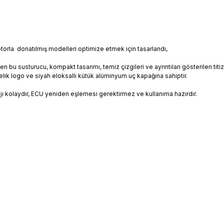
orla donatılmış modelleri optimize etmek için tasarlandı,
len bu susturucu, kompakt tasarımı, temiz çizgileri ve ayrıntıları gösterilen tit
ik logo ve siyah eloksallı kütük alüminyum uç kapağına sahiptir.
ı kolaydır, ECU yeniden eşlemesi gerektirmez ve kullanıma hazırdır.