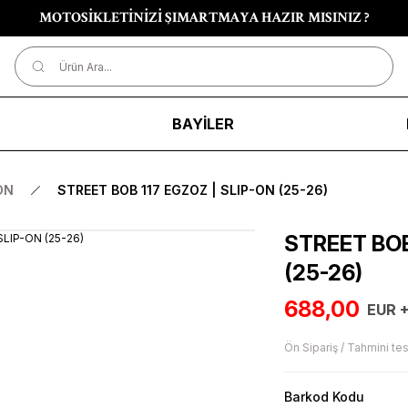
MOTOSİKLETİNİZİ ŞIMARTMAYA HAZIR MISINIZ ?
R
BAYİLER
ON
STREET BOB 117 EGZOZ | SLIP-ON (25-26)
STREET BOB
(25-26)
688,00
EUR 
Ön Sipariş / Tahmini tes
Barkod Kodu