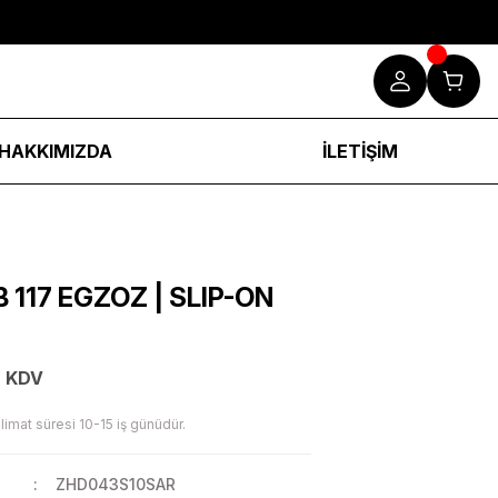
HAKKIMIZDA
İLETİŞİM
 117 EGZOZ | SLIP-ON
+ KDV
limat süresi 10-15 iş günüdür.
ZHD043S10SAR