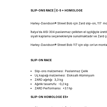
SLIP-ONS RACE | E-5 + HOMOLOGE
Harley-Davidson® Street Bob için Zard slip-on, 117 mot
İtalya'da AISI 304 paslanmaz çelikten el işçiliğiyle üreti
siyah kaplama seçenekleriyle sunulmaktadır ve Zard çel
Harley-Davidson® Street Bob 117 için slip-on'un montaj
SLIP-ON RACE
Slip-ons malzemesi: Paslanmaz Çelik
Uç kapağı malzemesi: Eloksallı Alüminyum
ZARD ağırlığı: 3,3 kg
Ağırlık tasarrufu: -0,2 kg
ZARD Performansı: +3.1 hp
SLIP-ON HOMOLOGE E5+