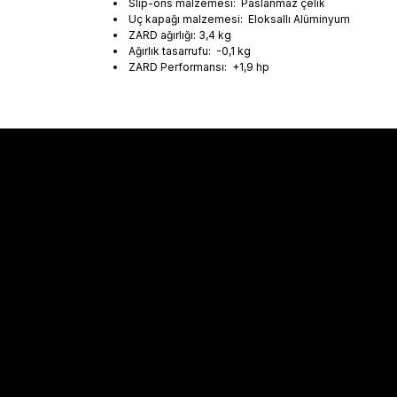
Slip-ons malzemesi: Paslanmaz çelik
Uç kapağı malzemesi: Eloksallı Alüminyum
ZARD ağırlığı: 3,4 kg
Ağırlık tasarrufu: -0,1 kg
ZARD Performansı: +1,9 hp
Sözleşmeler
Alışveriş
Mesafeli Satış Sözleşmesi
Kargo Takibi
Gizlilik Politikası
Hesabım