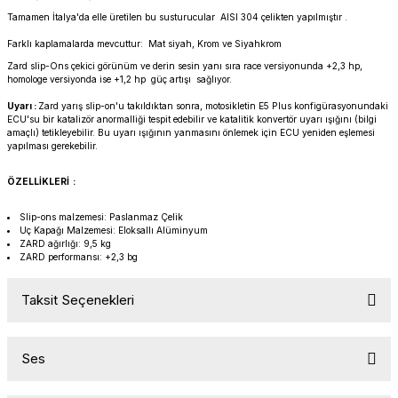
PANIGALE V4
ROAD GLIDE LIMITED
STREET TWIN
Tamamen İtalya'da elle üretilen bu susturucular AISI 304 çelikten yapılmıştır .
Farklı kaplamalarda mevcuttur: Mat siyah, Krom ve Siyahkrom
XDIAVEL
ROAD GLIDE SPECIAL
THRUXTON 900
Zard slip-Ons çekici görünüm ve derin sesin yanı sıra race versiyonunda +2,3 hp,
homologe versiyonda ise +1,2 hp güç artışı sağlıyor.
ROAD GLIDE ST
THRUXTON R/ RS
Uyarı :
Zard yarış slip-on'u takıldıktan sonra, motosikletin E5 Plus konfigürasyonundaki
ECU'su bir katalizör anormalliği tespit edebilir ve katalitik konvertör uyarı ışığını (bilgi
amaçlı) tetikleyebilir. Bu uyarı ışığının yanmasını önlemek için ECU yeniden eşlemesi
ROAD KING SPECIAL
THRUXTON-R 1200
yapılması gerekebilir.
ÖZELLİKLERİ :
SOFTAIL STANDARD
THUNDERBIRD 1600
Slip-ons malzemesi: Paslanmaz Çelik
Uç Kapağı Malzemesi: Eloksallı Alüminyum
SPORT GLIDE
TIGER 1200
ZARD ağırlığı: 9,5 kg
ZARD performansı: +2,3 bg
SPORTSTER 883 - 1200
TIGER 900
Taksit Seçenekleri
SPORTSTER S
TIGER SPORT 660
Ses
STREET BOB
TRIDENT 660