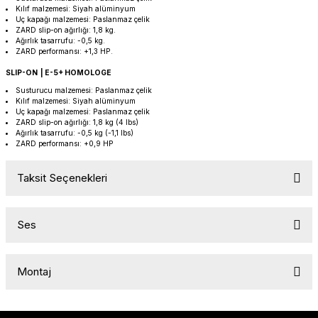
Kılıf malzemesi: Siyah alüminyum
PANIGALE V4
ROAD GLIDE LIMITED
STREET TWIN
Uç kapağı malzemesi: Paslanmaz çelik
ZARD slip-on ağırlığı: 1,8 kg.
Ağırlık tasarrufu: -0,5 kg.
XDIAVEL
ROAD GLIDE SPECIAL
THRUXTON 900
ZARD performansı: +1,3 HP.
SLIP-ON | E-5+ HOMOLOGE
ROAD GLIDE ST
THRUXTON R/ RS
Susturucu malzemesi: Paslanmaz çelik
Kılıf malzemesi: Siyah alüminyum
Uç kapağı malzemesi: Paslanmaz çelik
ROAD KING SPECIAL
THRUXTON-R 1200
ZARD slip-on ağırlığı: 1,8 kg (4 lbs)
Ağırlık tasarrufu: -0,5 kg (-1,1 lbs)
ZARD performansı: +0,9 HP
SOFTAIL STANDARD
THUNDERBIRD 1600
Taksit Seçenekleri
SPORT GLIDE
TIGER 1200
SPORTSTER 883 - 1200
TIGER 900
Ses
SPORTSTER S
TIGER SPORT 660
Montaj
STREET BOB
TRIDENT 660