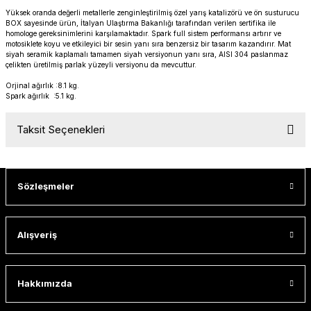
PANIGALE V4
ROAD GLIDE LIMITED
STREET TWIN
Yüksek oranda değerli metallerle zenginleştirilmiş özel yarış katalizörü ve ön susturucu
BOX sayesinde ürün, İtalyan Ulaştırma Bakanlığı tarafından verilen sertifika ile
homologe gereksinimlerini karşılamaktadır. Spark full sistem performansı artırır ve
motosiklete koyu ve etkileyici bir sesin yanı sıra benzersiz bir tasarım kazandırır. Mat
XDIAVEL
ROAD GLIDE SPECIAL
THRUXTON 900
siyah seramik kaplamalı tamamen siyah versiyonun yanı sıra, AISI 304 paslanmaz
çelikten üretilmiş parlak yüzeyli versiyonu da mevcuttur.
ROAD GLIDE ST
THRUXTON R/ RS
Orjinal ağırlık :8.1 kg.
Spark ağırlık :5.1 kg.
ROAD KING SPECIAL
THRUXTON-R 1200
Taksit Seçenekleri
SOFTAIL STANDARD
THUNDERBIRD 1600
SPORT GLIDE
TIGER 1200
Sözleşmeler
SPORTSTER 883 - 1200
TIGER 900
Alışveriş
SPORTSTER S
TIGER SPORT 660
Hakkımızda
STREET BOB
TRIDENT 660