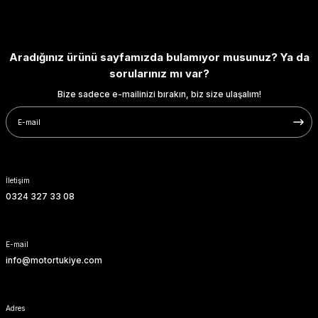
SOFTAIL GİDON
TIGER SPORT 800
STREET GLIDE LIMITED
TRIDENT 800
Aradığınız ürünü sayfamızda bulamıyor musunuz? Ya da
sorularınız mı var?
STREET GLIDE ULTRA
Bize sadece e-mailinizi bırakın, biz size ulaşalım!
STREET GLIDE
STREET GLIDE SPECIAL
STREET GLIDE ST
İletişim
0324 327 33 08
TOURING GİDON
E-mail
ULTRA LIMITED
info@motortukiye.com
XR 1200
Adres