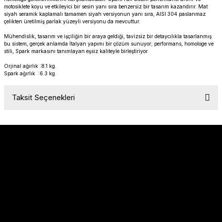
motosiklete koyu ve etkileyici bir sesin yanı sıra benzersiz bir tasarım kazandırır. Mat
PANIGALE V4
ROAD GLIDE LIMITED
STREET TWIN
siyah seramik kaplamalı tamamen siyah versiyonun yanı sıra, AISI 304 paslanmaz
çelikten üretilmiş parlak yüzeyli versiyonu da mevcuttur.
XDIAVEL
ROAD GLIDE SPECIAL
THRUXTON 900
Mühendislik, tasarım ve işçiliğin bir araya geldiği, tavizsiz bir detaycılıkla tasarlanmış
bu sistem, gerçek anlamda İtalyan yapımı bir çözüm sunuyor; performans, homologe ve
stili, Spark markasını tanımlayan eşsiz kaliteyle birleştiriyor.
ROAD GLIDE ST
THRUXTON R/ RS
Orjinal ağırlık :8.1 kg.
Spark ağırlık :6.3 kg.
ROAD KING SPECIAL
THRUXTON-R 1200
Taksit Seçenekleri
SOFTAIL STANDARD
THUNDERBIRD 1600
SPORT GLIDE
TIGER 1200
SPORTSTER 883 - 1200
TIGER 900
SPORTSTER S
TIGER SPORT 660
Sözleşmeler
STREET BOB
TRIDENT 660