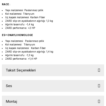
PANIGALE V4
ROAD GLIDE LIMITED
STREET TWIN
RACE :
Yapı malzemesi: Paslanmaz çelik
Kol malzemesi: Titanyum
XDIAVEL
ROAD GLIDE SPECIAL
THRUXTON 900
Uç kapak malzemesi: Karbon Fiber
ZARD slip-on ayakkabının ağırlığı: 1,3 kg
Ağırlık tasarrufu: -1,4 kg
ROAD GLIDE ST
THRUXTON R/ RS
ZARD performansı: +2 HP
E5+ ONAYLI HOMOLOGE
ROAD KING SPECIAL
THRUXTON-R 1200
Yapı malzemesi: Paslanmaz çelik
Kol malzemesi: Titanyum
Uç kapak malzemesi: Karbon Fiber
SOFTAIL STANDARD
THUNDERBIRD 1600
ZARD slip-on ayakkabının ağırlığı: 1,4 kg
Ağırlık tasarrufu: -1,3 kg
ZARD performansı: +1,4 HP
SPORT GLIDE
TIGER 1200
Taksit Seçenekleri
SPORTSTER 883 - 1200
TIGER 900
SPORTSTER S
TIGER SPORT 660
Ses
STREET BOB
TRIDENT 660
Montaj