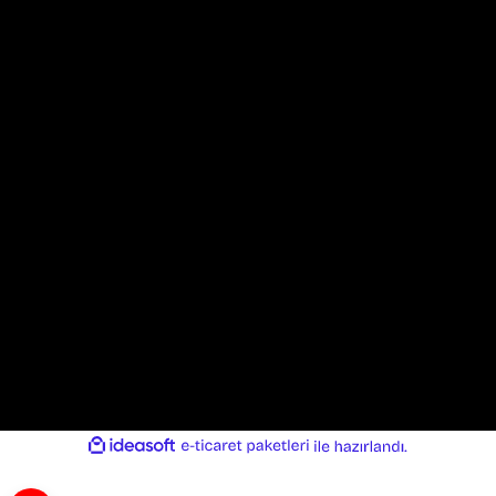
İletişim
0324 327 33 08
E-mail
info@motortukiye.com
Adres
Kültür Mah. Atatürk Cad. No:68 Kat:2 Akdeniz/Mersin/TURKIYE
ideasoft
ile
e-
hazırlandı.
ticaret
paketleri