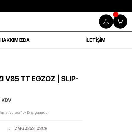
HAKKIMIZDA
İLETİŞİM
 V85 TT EGZOZ | SLIP-
+ KDV
limat süresi 10-15 iş günüdür.
ZMG085S10SCR