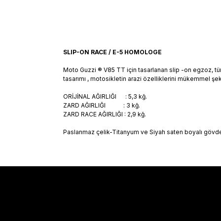
SLIP-ON RACE / E-5 HOMOLOGE
Moto Guzzi ® V85 TT için tasarlanan slip -on egzoz, tüm
tasarımı , motosikletin arazi özelliklerini mükemmel şe
ORİJİNAL AĞIRLIĞI : 5,3 kğ.
ZARD AĞIRLIĞI : 3 kğ.
ZARD RACE AĞIRLIĞI : 2,9 kğ.
Paslanmaz çelik-Titanyum ve Siyah saten boyalı gövde