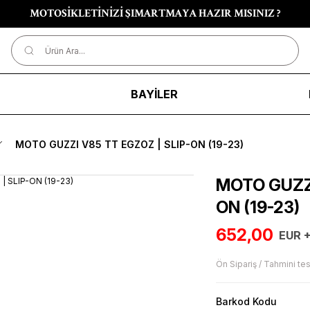
MOTOSİKLETİNİZİ ŞIMARTMAYA HAZIR MISINIZ ?
R
BAYİLER
MOTO GUZZI V85 TT EGZOZ | SLIP-ON (19-23)
MOTO GUZZI
ON (19-23)
652,00
EUR 
Ön Sipariş / Tahmini tes
Barkod Kodu