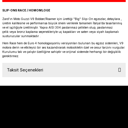
PANIGALE V4
ROAD GLIDE LIMITED
STREET TWIN
SLIP-ONS RACE / HOMOMLOGE
XDIAVEL
ROAD GLIDE SPECIAL
THRUXTON 900
Zard'ın Moto Guzzi V9 Bobber/Roamer için ürettiği "Big" Slip-On egzozlar, detaylara ,
üretim kalitesine ve performansa büyük önem verilerek tamamen İtalya'da tasarlanmış
ve el işçiliğiyle üretilmiştir. Yapısı AISI 304 paslanmaz çelikten olup, paslanmaz
çelik veya bronz kaplama seçenekleriyle uç kapakları ve saten veya siyah kaplamalı
ROAD GLIDE ST
THRUXTON R/ RS
susturucular sunmaktadır .
Hem Race hem de Euro 4 homologasyonlu versiyonları bulunan bu egzoz sistemleri, V9
ROAD KING SPECIAL
THRUXTON-R 1200
motora derin ve etkileyici bir ses kazandırarak motosikletin özel ve cesur tarzını vurgular.
Kurulumu tak ve çalıştır özelliğine sahiptir ve orijinal sistemde herhangi bir değişiklik
gerektirmez.
SOFTAIL STANDARD
THUNDERBIRD 1600
Taksit Seçenekleri
SPORT GLIDE
TIGER 1200
SPORTSTER 883 - 1200
TIGER 900
SPORTSTER S
TIGER SPORT 660
STREET BOB
TRIDENT 660
Sözleşmeler