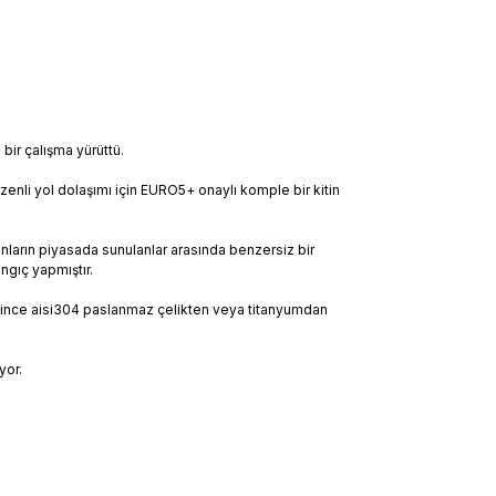
 bir çalışma yürüttü.
zenli yol dolaşımı için EURO5+ onaylı komple bir kitin
unların piyasada sunulanlar arasında benzersiz bir
gıç ​​yapmıştır.
k ince aisi304 paslanmaz çelikten veya titanyumdan
yor.