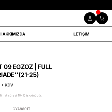
HAKKIMIZDA
İLETİŞİM
 09 EGZOZ | FULL
IADE''(21-25)
 + KDV
limat süresi 10-15 iş günüdür.
GYA8801T