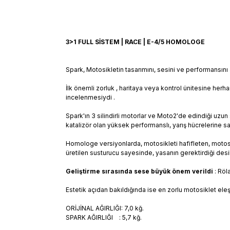
3>1 FULL SİSTEM | RACE | E-4/5 HOMOLOGE
Spark, Motosikletin tasarımını, sesini ve performansını ar
İlk önemli zorluk , haritaya veya kontrol ünitesine her
incelenmesiydi .
Spark'ın 3 silindirli motorlar ve Moto2'de edindiği uzu
katalizör olan yüksek performanslı, yarış hücrelerine sah
Homologe versiyonlarda, motosikleti hafifleten, motos
üretilen susturucu sayesinde, yasanın gerektirdiği de
Geliştirme sırasında sese büyük önem verildi
: Röl
Estetik açıdan bakıldığında ise en zorlu motosiklet eleşt
ORİJİNAL AĞIRLIĞI: 7,0 kğ.
SPARK AĞIRLIĞI : 5,7 kğ
.