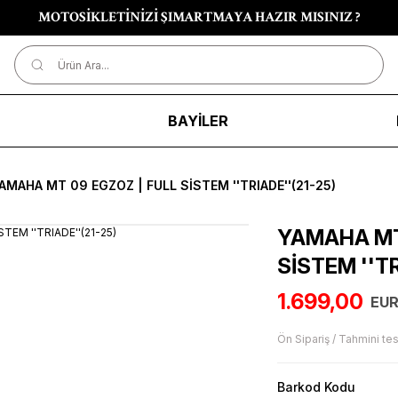
MOTOSİKLETİNİZİ ŞIMARTMAYA HAZIR MISINIZ ?
R
BAYİLER
AMAHA MT 09 EGZOZ | FULL SİSTEM ''TRIADE''(21-25)
YAMAHA MT
SİSTEM ''TR
1.699,00
EUR
Ön Sipariş / Tahmini tes
Barkod Kodu