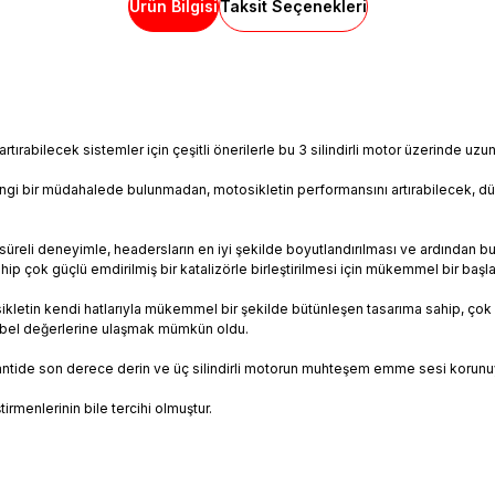
Ürün Bilgisi
Taksit Seçenekleri
tırabilecek sistemler için çeşitli önerilerle bu 3 silindirli motor üzerinde uzun
hangi bir müdahalede bulunmadan, motosikletin performansını artırabilecek, dü
n süreli deneyimle, headersların en iyi şekilde boyutlandırılması ve ardından b
ip çok güçlü emdirilmiş bir katalizörle birleştirilmesi için mükemmel bir başlan
ikletin kendi hatlarıyla mükemmel bir şekilde bütünleşen tasarıma sahip, ço
sibel değerlerine ulaşmak mümkün oldu.
antide son derece derin ve üç silindirli motorun muhteşem emme sesi korunu
irmenlerinin bile tercihi olmuştur.