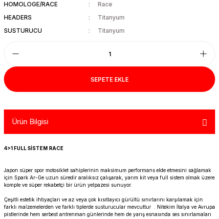
HOMOLOGE/RACE
Race
R 1200 GS
HYPERMOTARD
DYNA GİDON
NC-750X/S
1390 SUPER DUKE R
V7 850
HIMALAYAN 410
SCRAMBLER 1200
XSR 900
HEADERS
Titanyum
SUSTURUCU
Titanyum
R 1250 GS
MONSTER
FAT BOB 114
TRANSALP-XL
1390 SUPER DUKE GT
V7 II
HIMALAYAN 450
SCRAMBLER 400 X
XSR 900 GP
R 1250 RT
MULTISTRADA
FAT BOY 114-117
X-ADV
V7 III
HNTR 350
SCRAMBLER 900
YZF R25
SEPETE EKLE
R 1300 GS
SCRAMBLER 800
HERITAGE CLASSIC
V9
INTERCEPTOR 650
SPEED 400
YZF R6
R 1300 GS ADVENTURE
SIXTY 2
LOW RIDER S
V85 TT
METEOR 350
SPEED TRIPLE
YZF R9
Ürün Bilgisi
D
R nine T
SPORT 1000/PAUL SMAR
LOW RIDER ST
V100
SCRAM 411
SPEED TWIN 1200
YZF R1
4>1 FULL SİSTEM RACE
S/M 1000RR
STREETFIGHTER V2
NIGHTSTER 975
SHOTGUN 650
SPEED TWIN 900
Japon süper spor motosiklet sahiplerinin maksimum performans elde etmesini sağlamak
için Spark Ar-Ge uzun süredir aralıksız çalışarak, yarım kit veya full sistem olmak üzere
STREETFIGHTER V4
PAN AMERICA 1250
SUPER METEOR 650
STREET SCRAMBLER
komple ve süper rekabetçi bir ürün yelpazesi sunuyor.
Çeşitli estetik ihtiyaçları ve az veya çok kısıtlayıcı gürültü sınırlarını karşılamak için
PANIGALE V2
ROAD GLIDE
STREET TRIPLE
farklı malzemelerden ve farklı tiplerde susturucular mevcuttur . Nitekim İtalya ve Avrupa
pistlerinde hem serbest antrenman günlerinde hem de yarış esnasında ses sınırlamaları