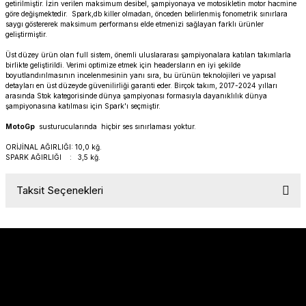
getirilmiştir. İzin verilen maksimum desibel, şampiyonaya ve motosikletin motor hacmine
PANIGALE V4
ROAD GLIDE LIMITED
STREET TWIN
göre değişmektedir. Spark,db killer olmadan, önceden belirlenmiş fonometrik sınırlara
saygı göstererek maksimum performansı elde etmenizi sağlayan farklı ürünler
geliştirmiştir.
XDIAVEL
ROAD GLIDE SPECIAL
THRUXTON 900
Üst düzey ürün olan full sistem, önemli uluslararası şampiyonalara katılan takımlarla
birlikte geliştirildi. Verimi optimize etmek için headersların en iyi şekilde
boyutlandırılmasının incelenmesinin yanı sıra, bu ürünün teknolojileri ve yapısal
ROAD GLIDE ST
THRUXTON R/ RS
detayları en üst düzeyde güvenilirliği garanti eder. Birçok takım, 2017-2024 yılları
arasında Stok kategorisinde dünya şampiyonası formasıyla dayanıklılık dünya
şampiyonasına katılması için Spark'ı seçmiştir.
ROAD KING SPECIAL
THRUXTON-R 1200
MotoGp
susturucularında hiçbir ses sınırlaması yoktur.
SOFTAIL STANDARD
THUNDERBIRD 1600
ORİJİNAL AĞIRLIĞI: 10,0 kğ.
SPARK AĞIRLIĞI : 3,5 kğ
.
SPORT GLIDE
TIGER 1200
Taksit Seçenekleri
SPORTSTER 883 - 1200
TIGER 900
SPORTSTER S
TIGER SPORT 660
STREET BOB
TRIDENT 660