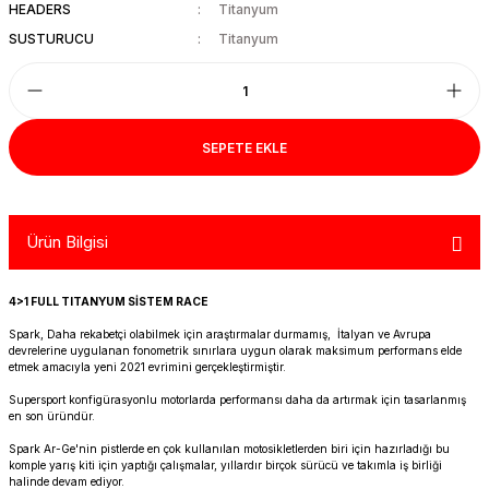
HEADERS
Titanyum
R 1200 GS
HYPERMOTARD
DYNA GİDON
NC-750X/S
1390 SUPER DUKE R
V7 850
HIMALAYAN 410
SCRAMBLER 1200
XSR 900
SUSTURUCU
Titanyum
R 1250 GS
MONSTER
FAT BOB 114
TRANSALP-XL
1390 SUPER DUKE GT
V7 II
HIMALAYAN 450
SCRAMBLER 400 X
XSR 900 GP
R 1250 RT
MULTISTRADA
FAT BOY 114-117
X-ADV
V7 III
HNTR 350
SCRAMBLER 900
YZF R25
SEPETE EKLE
R 1300 GS
SCRAMBLER 800
HERITAGE CLASSIC
V9
INTERCEPTOR 650
SPEED 400
YZF R6
Ürün Bilgisi
R 1300 GS ADVENTURE
SIXTY 2
LOW RIDER S
V85 TT
METEOR 350
SPEED TRIPLE
YZF R9
D
R nine T
SPORT 1000/PAUL SMAR
LOW RIDER ST
V100
SCRAM 411
SPEED TWIN 1200
YZF R1
4>1 FULL TITANYUM SİSTEM RACE
Spark, Daha rekabetçi olabilmek için araştırmalar durmamış, İtalyan ve Avrupa
S/M 1000RR
STREETFIGHTER V2
NIGHTSTER 975
SHOTGUN 650
SPEED TWIN 900
devrelerine uygulanan fonometrik sınırlara uygun olarak maksimum performans elde
etmek amacıyla yeni 2021 evrimini gerçekleştirmiştir.
STREETFIGHTER V4
PAN AMERICA 1250
SUPER METEOR 650
STREET SCRAMBLER
Supersport konfigürasyonlu motorlarda performansı daha da artırmak için tasarlanmış
en son üründür.
Spark Ar-Ge'nin pistlerde en çok kullanılan motosikletlerden biri için hazırladığı bu
PANIGALE V2
ROAD GLIDE
STREET TRIPLE
komple yarış kiti için yaptığı çalışmalar, yıllardır birçok sürücü ve takımla iş birliği
halinde devam ediyor.