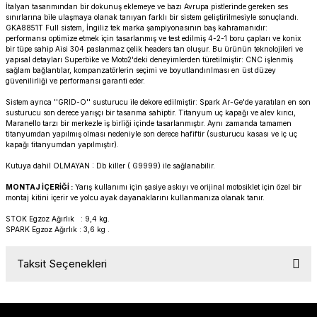
İtalyan tasarımından bir dokunuş eklemeye ve bazı Avrupa pistlerinde gereken ses
PANIGALE V4
ROAD GLIDE LIMITED
STREET TWIN
sınırlarına bile ulaşmaya olanak tanıyan farklı bir sistem geliştirilmesiyle sonuçlandı.
GKA8851T
Full sistem, İngiliz tek marka şampiyonasının baş kahramanıdır:
performansı optimize etmek için tasarlanmış ve test edilmiş 4-2-1 boru çapları ve konix
XDIAVEL
ROAD GLIDE SPECIAL
THRUXTON 900
bir tüpe sahip Aisi 304 paslanmaz çelik headers tan oluşur. Bu ürünün teknolojileri ve
yapısal detayları Superbike ve Moto2'deki deneyimlerden türetilmiştir: CNC işlenmiş
sağlam bağlantılar, kompanzatörlerin seçimi ve boyutlandırılması en üst düzey
ROAD GLIDE ST
THRUXTON R/ RS
güvenilirliği ve performansı garanti eder.
Sistem ayrıca ''GRID-O'' susturucu ile dekore edilmiştir: Spark Ar-Ge'de yaratılan en son
susturucu son derece yarışçı bir tasarıma sahiptir. Titanyum uç kapağı ve alev kırıcı,
ROAD KING SPECIAL
THRUXTON-R 1200
Maranello tarzı bir merkezle iş birliği içinde tasarlanmıştır. Aynı zamanda tamamen
titanyumdan yapılmış olması nedeniyle son derece hafiftir (susturucu kasası ve iç uç
kapağı titanyumdan yapılmıştır).
SOFTAIL STANDARD
THUNDERBIRD 1600
Kutuya dahil OLMAYAN : Db killer (
G9999
) ile sağlanabilir.
SPORT GLIDE
TIGER 1200
MONTAJ İÇERİĞİ :
Yarış kullanımı için şasiye askıyı ve orijinal motosiklet için özel bir
montaj kitini içerir ve yolcu ayak dayanaklarını kullanmanıza olanak tanır.
STOK Egzoz Ağırlık : 9,4 kg.
SPORTSTER 883 - 1200
TIGER 900
SPARK Egzoz Ağırlık : 3,6 kg .
SPORTSTER S
TIGER SPORT 660
Taksit Seçenekleri
STREET BOB
TRIDENT 660