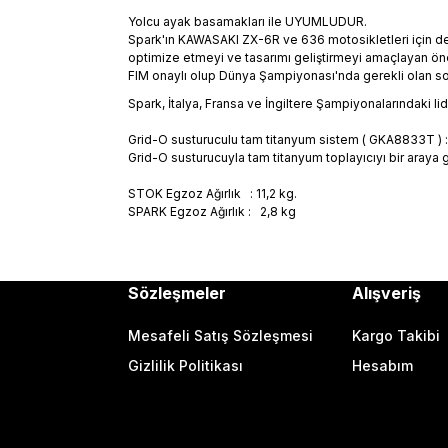
Yolcu ayak basamakları ile UYUMLUDUR.
Spark'ın KAWASAKI ZX-6R ve 636 motosikletleri için dev
optimize etmeyi ve tasarımı geliştirmeyi amaçlayan önem
FIM onaylı olup Dünya Şampiyonası'nda gerekli olan s
Spark, İtalya, Fransa ve İngiltere Şampiyonalarındaki lide
Grid-O susturuculu tam titanyum sistem (
GKA8833T
) 
Grid-O susturucuyla tam titanyum toplayıcıyı bir araya 
STOK Egzoz Ağırlık : 11,2 kg.
SPARK Egzoz Ağırlık : 2,8 kg
Sözleşmeler
Alışveriş
Mesafeli Satış Sözleşmesi
Kargo Takibi
Gizlilik Politikası
Hesabım