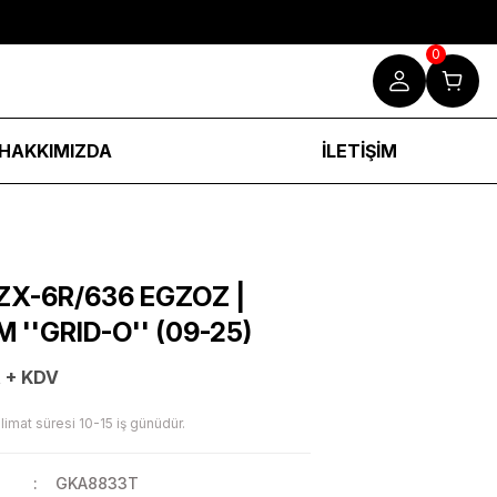
0
HAKKIMIZDA
İLETİŞİM
ZX-6R/636 EGZOZ |
 ''GRID-O'' (09-25)
 + KDV
limat süresi 10-15 iş günüdür.
GKA8833T