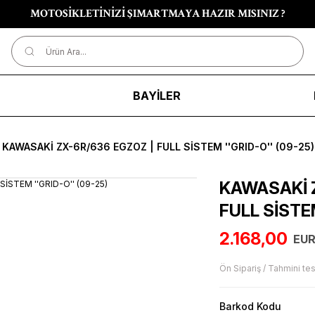
MOTOSİKLETİNİZİ ŞIMARTMAYA HAZIR MISINIZ ?
R
BAYİLER
KAWASAKİ ZX-6R/636 EGZOZ | FULL SİSTEM ''GRID-O'' (09-25)
KAWASAKİ 
FULL SİSTEM
2.168,00
EUR
Ön Sipariş / Tahmini tes
Barkod Kodu