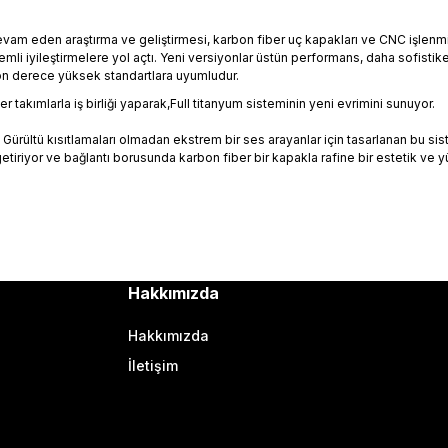
am eden araştırma ve geliştirmesi, karbon fiber uç kapakları ve CNC işlenmiş 
li iyileştirmelere yol açtı. Yeni versiyonlar üstün performans, daha sofistike
on derece yüksek standartlara uyumludur.
r takımlarla iş birliği yaparak,Full titanyum sisteminin yeni evrimini sunuyor.
: Gürültü kısıtlamaları olmadan ekstrem bir ses arayanlar için tasarlanan bu 
getiriyor ve bağlantı borusunda karbon fiber bir kapakla rafine bir estetik ve
Hakkımızda
Hakkımızda
İletişim